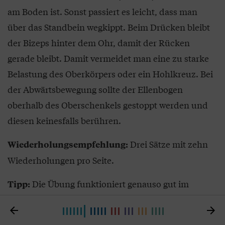
am Boden ist. Sonst passiert es leicht, dass man
über das Standbein wegkippt. Beim Drücken bleibt
der Bizeps hinter dem Ohr, damit der Rücken
gerade bleibt. Damit vermeidet man eine zu starke
Belastung des Oberkörpers oder ein Hohlkreuz. Bei
der Abwärtsbewegung sollte der Ellenbogen
oberhalb des Oberschenkels gestoppt werden und
diesen keinesfalls berühren.
Drei Sätze mit zehn
Wiederholungsempfehlung:
Wiederholungen pro Seite.
Die Übung funktioniert genauso gut im
Tipp:
Sitzen, dann ist es leichter. Es muss auch nicht


gleich eine sogenannte Kettlebell mit zehn