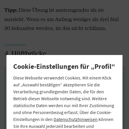
Diese Übung ist anstrengender als sie
Tipp:
aussieht. Wenn es am Anfang weniger als drei Mal
30 Sekunden werden, ist das nicht schlimm.
4. Hüftbrücke
Cookie-Einstellungen für „Profil“
Diese Webseite verwendet Cookies. Mit einem Klick
auf „Auswahl bestätigen“ akzeptieren Sie die
Verarbeitung grundlegender Daten, die für den
Nach Ihrer Einwilligung werden Daten an
Betrieb dieser Webseite notwendig sind. Weitere
YouTube übertragen.
statistische Daten werden nur mit Ihrer Zustimmung
und ohne Personenbezug erfasst. Über die Cookie-
Einwilligen
Einstellungen in den
Datenschutzhinweisen
können
Sie Ihre Auswahl jederzeit bearbeiten und