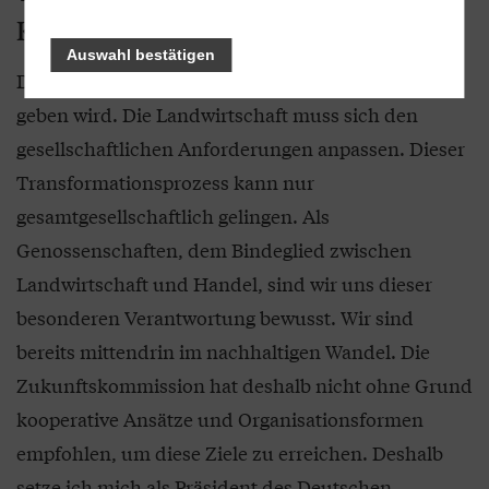
Kein „Weiter so“
Auswahl bestätigen
Die Wahrheit ist aber auch, dass es kein „Weiter so“
geben wird. Die Landwirtschaft muss sich den
gesellschaftlichen Anforderungen anpassen. Dieser
Transformationsprozess kann nur
gesamtgesellschaftlich gelingen. Als
Genossenschaften, dem Bindeglied zwischen
Landwirtschaft und Handel, sind wir uns dieser
besonderen Verantwortung bewusst. Wir sind
bereits mittendrin im nachhaltigen Wandel. Die
Zukunftskommission hat deshalb nicht ohne Grund
kooperative Ansätze und Organisationsformen
empfohlen, um diese Ziele zu erreichen. Deshalb
setze ich mich als Präsident des Deutschen