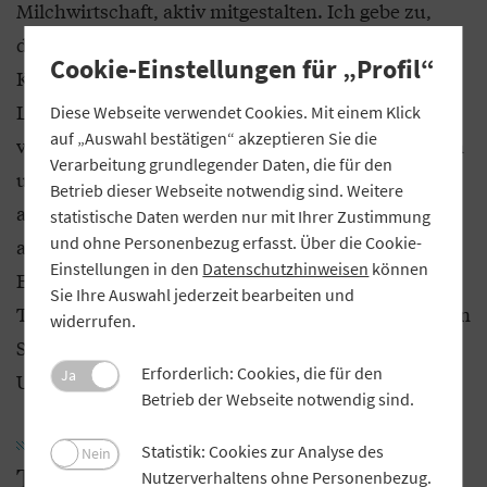
Milchwirtschaft, aktiv mitgestalten. Ich gebe zu,
dass die Mitarbeit in der sogenannten Borchert-
Cookie-Einstellungen für „Profil“
Kommission und in der Zukunftskommission
Landwirtschaft (ZKL) nicht immer harmonisch
Diese Webseite verwendet Cookies. Mit einem Klick
auf „Auswahl bestätigen“ akzeptieren Sie die
verlief. Aber wenn derart unterschiedliche Gruppen
Verarbeitung grundlegender Daten, die für den
und gesellschaftliche Interessen
Betrieb dieser Webseite notwendig sind. Weitere
aufeinandertreffen, müssen manche Diskussionen
statistische Daten werden nur mit Ihrer Zustimmung
und ohne Personenbezug erfasst. Über die Cookie-
ausgefochten werden. Was zählt, ist das Ergebnis:
Einstellungen in den
Datenschutzhinweisen
können
Es ist das klare Bekenntnis zur Landwirtschaft und
Sie Ihre Auswahl jederzeit bearbeiten und
Tierhaltung in Deutschland. Dies wird nicht nur von
widerrufen.
Seiten der Landwirtschaft, sondern auch von den
Erforderlich: Cookies, die für den
Ja
Umwelt- und Naturschutzverbände mitgetragen.
Betrieb der Webseite notwendig sind.
Statistik: Cookies zur Analyse des
Nein
Transformation der Landwirtschaft:
Nutzerverhaltens ohne Personenbezug.