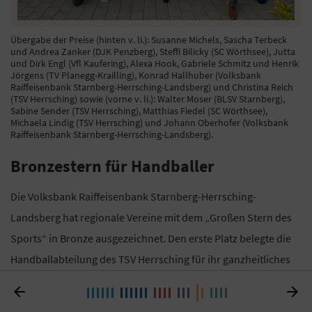
Übergabe der Preise (hinten v. li.): Susanne Michels, Sascha Terbeck
und Andrea Zanker (DJK Penzberg), Steffi Bilicky (SC Wörthsee), Jutta
und Dirk Engl (Vfl Kaufering), Alexa Hook, Gabriele Schmitz und Henrik
Jörgens (TV Planegg-Krailling), Konrad Hallhuber (Volksbank
Raiffeisenbank Starnberg-Herrsching-Landsberg) und Christina Reich
(TSV Herrsching) sowie (vorne v. li.): Walter Moser (BLSV Starnberg),
Sabine Sender (TSV Herrsching), Matthias Fiedel (SC Wörthsee),
Michaela Lindig (TSV Herrsching) und Johann Oberhofer (Volksbank
Raiffeisenbank Starnberg-Herrsching-Landsberg).
Bronzestern für Handballer
Die Volksbank Raiffeisenbank Starnberg-Herrsching-
Landsberg hat regionale Vereine mit dem „Großen Stern des
Sports“ in Bronze ausgezeichnet. Den erste Platz belegte die
Handballabteilung des TSV Herrsching für ihr ganzheitliches
Jugendkonzept. Beispielsweise gibt es einen


„Grundschulaktionstag“ oder einen „SchulhandballCup“,