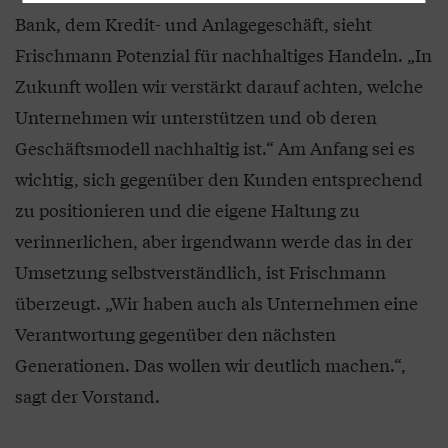
Bank, dem Kredit- und Anlagegeschäft, sieht
Frischmann Potenzial für nachhaltiges Handeln. „In
Zukunft wollen wir verstärkt darauf achten, welche
Unternehmen wir unterstützen und ob deren
Geschäftsmodell nachhaltig ist.“ Am Anfang sei es
wichtig, sich gegenüber den Kunden entsprechend
zu positionieren und die eigene Haltung zu
verinnerlichen, aber irgendwann werde das in der
Umsetzung selbstverständlich, ist Frischmann
überzeugt. „Wir haben auch als Unternehmen eine
Verantwortung gegenüber den nächsten
Generationen. Das wollen wir deutlich machen.“,
sagt der Vorstand.