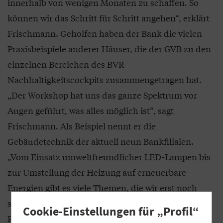
innerhalb von wenigen Monaten zu schaffen. So
können wir das Schritt für Schritt angehen“, erklärt
Frischmann. Geholfen haben der Bank die vielen
Praxisbeispiele anderer Häuser, die der GVB zu den
einzelnen Bereichen des BVR-
Nachhaltigkeitscockpits zusammengetragen hat.
„Der Workshop hat uns das ganze Spektrum vor
Augen geführt, was alles möglich ist“, sagt
Frischmann. Als Beispiel nennt er die
Gebäudetechnik der aktuell neun Bankfilialen.
„Vom Einsatz umweltfreundlicher LED-Lampen bis
zur Umstellung der Heizung auf erneuerbare
Energien gibt es viele Themen, die wir erst noch
strukturieren müssen, aber ich sehe großes
Cookie-Einstellungen für „Profil“
Potenzial.“ Zwar betreibe die Bank auf den Dächern