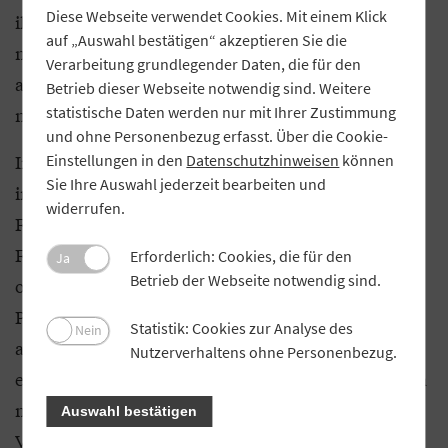
Diese Webseite verwendet Cookies. Mit einem Klick
ihrer Filialen bereits mehrere Photovoltaik-Anlagen
auf „Auswahl bestätigen“ akzeptieren Sie die
mit einer Gesamtleistung von 100 Kilowatt, aber
Verarbeitung grundlegender Daten, die für den
auch hier sei das Ende der Fahnenstange noch
Betrieb dieser Webseite notwendig sind. Weitere
statistische Daten werden nur mit Ihrer Zustimmung
nicht erreicht.
und ohne Personenbezug erfasst. Über die Cookie-
In einigen Bereichen sei auch noch ein Umdenken
Einstellungen in den
Datenschutzhinweisen
können
Sie Ihre Auswahl jederzeit bearbeiten und
in der Bank nötig, zum Beispiel bei der E-Mobilität.
widerrufen.
Frischmann kann sich aber vorstellen, als nächsten
Firmenwagen ein E-Auto zu bestellen. Schon heute
Erforderlich: Cookies, die für den
Ja
Betrieb der Webseite notwendig sind.
ordert die Bank nur noch chlorfrei gebleichtes
Papier. Das koste zwar ein paar Cent mehr, schütze
Statistik: Cookies zur Analyse des
Nein
aber die Umwelt. „Es gibt viele Beispiele, wo wir
Nutzerverhaltens ohne Personenbezug.
einen Beitrag zur Nachhaltigkeit leisten können. Da
müssen wir jetzt unseren Weg finden“, sagt der
Auswahl bestätigen
Vorstand. Auch in den Kerngeschäftsfeldern der