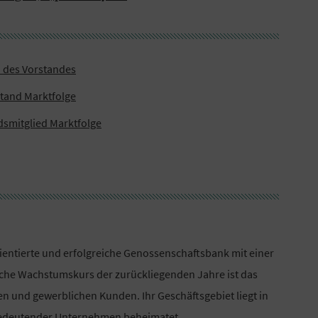
d des Vorstandes
stand Marktfolge
dsmitglied Marktfolge
ientierte und erfolgreiche Genossenschaftsbank mit einer
iche Wachstumskurs der zurückliegenden Jahre ist das
n und gewerblichen Kunden. Ihr Geschäftsgebiet liegt in
 bedeutender Unternehmen beheimatet.