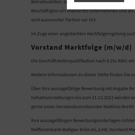
Betriebsstellen. Im tourismusstarken oberen Isarta
Beschäftigten ein etabliertes Unternehmen und als
vertrauensvoller Partner vor Ort.
Im Zuge einer angedachten Nachfolgeregelung suc
Vorstand Marktfolge (m/w/d)
Die Geschäftsleiterqualifikation nach § 25c KWG wi
Weitere Informationen zu dieser Stelle finden Sie u
Über Ihre aussagefähige Bewerbung mit Angabe Ihre
Gehaltsvorstellungen bis zum 31.12.2021 würden wi
gerne unser Vorstandsvorsitzender Matthias Breith
Ihre aussagefähigen Bewerbungsunterlagen richten 
Raiffeisenbank Wallgau-Krün eG, z.Hd. Vorstand Mat