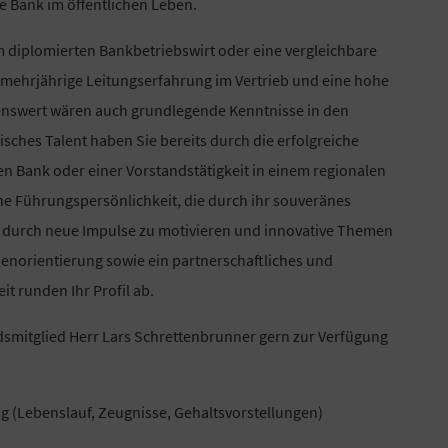
e Bank im öffentlichen Leben.
um diplomierten Bankbetriebswirt oder eine vergleichbare
 mehrjährige Leitungserfahrung im Vertrieb und eine hohe
enswert wären auch grundlegende Kenntnisse in den
sches Talent haben Sie bereits durch die erfolgreiche
 Bank oder einer Vorstandstätigkeit in einem regionalen
eine Führungspersönlichkeit, die durch ihr souveränes
er durch neue Impulse zu motivieren und innovative Themen
denorientierung sowie ein partnerschaftliches und
 runden Ihr Profil ab.
dsmitglied Herr Lars Schrettenbrunner gern zur Verfügung
g (Lebenslauf, Zeugnisse, Gehaltsvorstellungen)