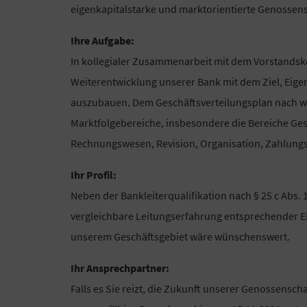
eigenkapitalstarke und marktorientierte Genossen
Ihre Aufgabe:
In kollegialer Zusammenarbeit mit dem Vorstandskol
Weiterentwicklung unserer Bank mit dem Ziel, Eig
auszubauen. Dem Geschäftsverteilungsplan nach we
Marktfolgebereiche, insbesondere die Bereiche Ge
Rechnungswesen, Revision, Organisation, Zahlungs
Ihr Profil:
Neben der Bankleiterqualifikation nach § 25 c Abs.
vergleichbare Leitungserfahrung entsprechender E
unserem Geschäftsgebiet wäre wünschenswert.
Ihr Ansprechpartner:
Falls es Sie reizt, die Zukunft unserer Genossenschaf