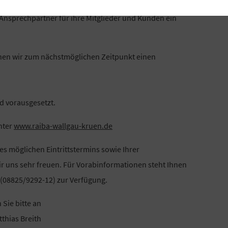
l ist die Bank mit 6 Bankmitarbeitern und insgesamt 32
 Ansprechpartner für ihre Mitglieder und Kunden ein
hen wir zum nächstmöglichen Zeitpunkt einen
rd vorausgesetzt.
nter
www.raiba-wallgau-kruen.de
s möglichen Eintrittstermins sowie Ihrer
r uns sehr freuen. Für Vorabinformationen steht Ihnen
 (08825/9292-12) zur Verfügung.
Sie bitte an
thias Breith