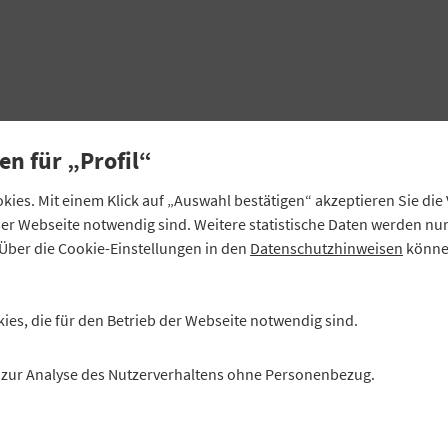
en für „Profil“
ach.de
ies. Mit einem Klick auf „Auswahl bestätigen“ akzeptieren Sie di
eser Webseite notwendig sind. Weitere statistische Daten werden n
Über die Cookie-Einstellungen in den
Datenschutzhinweisen
können
kies, die für den Betrieb der Webseite notwendig sind.
es zur Analyse des Nutzerverhaltens ohne Personenbezug.
lanzsumme von 46 Mio. EUR und angeschlossenem Lagerhaus
zelte und anerkannte Genossenschaftsbank mit insgesamt 4