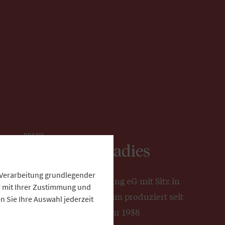
PRAXIS
Im Apfel-Paradies
e Verarbeitung grundlegender
Die ORO Obstverwertung eG mit Sitz in
ur mit Ihrer Zustimmung und
Rohrdorf bei Rosenheim produziert seit
 Sie Ihre Auswahl jederzeit
ihrer Gründung im Jahr 1958