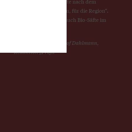
hochwertige Fruchtsäfte nach dem
Motto: „Aus der Region, für die Region“.
Seit Kurzem führt sie auch Bio-Säfte im
Sortiment.
Autor und Foto: Christof Dahlmann,
Redaktion „Profil“