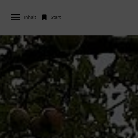


Inhalt
Start