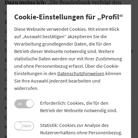
„Die Bundesbank verfolgt den
Dazu meine ich:
richtigen Ansatz. Die langfristige
Cookie-Einstellungen für „Profil“
Refinanzierungskennziffer zu berechnen, ist nach
Diese Webseite verwendet Cookies. Mit einem Klick
den derzeitigen Vorgaben extrem aufwändig. Eine
auf „Auswahl bestätigen“ akzeptieren Sie die
vereinfachte Kennziffer mit geringeren
Verarbeitung grundlegender Daten, die für den
Meldeanforderungen einzuführen, wäre deshalb für
Betrieb dieser Webseite notwendig sind. Weitere
statistische Daten werden nur mit Ihrer Zustimmung
kleinere Banken ein weiterer Schritt hin zu einer
und ohne Personenbezug erfasst. Über die Cookie-
verhältnismäßigeren Regulierung. Allerdings geht
Einstellungen in den
Datenschutzhinweisen
können
die derzeit im EU-Parlament diskutierte Lösung mit
Sie Ihre Auswahl jederzeit bearbeiten und
einer strengeren Kalibrierung einher. Ob damit
widerrufen.
tatsächlich eine Entlastung der Institute verbunden
Erforderlich: Cookies, die für den
Ja
wäre, sollte vor Abschluss des
Betrieb der Webseite notwendig sind.
Gesetzgebungsverfahrens eingehend analysiert
Statistik: Cookies zur Analyse des
werden. Die Kennziffer ist erst dann richtig
Nein
Nutzerverhaltens ohne Personenbezug.
ausgestaltet, wenn sie für die kleineren Institute