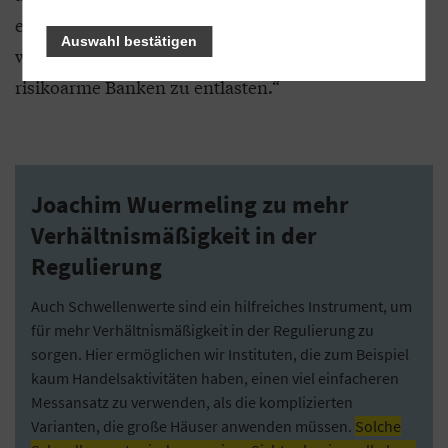
eine tatsächliche Wahloption darstellt. Nur dann
Auswahl bestätigen
wird die Intention der Gesetzgeber erreicht,
risikoarme Banken zu entlasten.“
Joachim Wuermeling zu mehr
Verhältnismäßigkeit in der
Regulierung
Auch Schwellenwerte sind ein hilfreiches Instrument, um
für mehr Verhältnismäßigkeit in der Regulierung zu
sorgen. Hier ermöglichen wir Instituten, die zum Beispiel
kaum Handelsaktivitäten haben, einen viel einfacheren
Messansatz zu verwenden, als die komplizierten
Varianten, die große Häuser anwenden müssen.
Solche