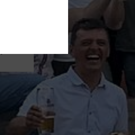
uerei
en
l“