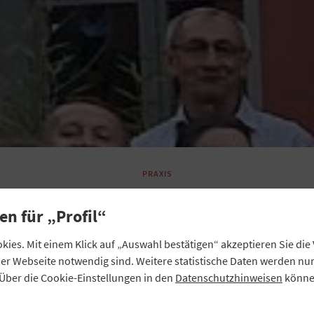
PRAXIS
Burgkunstadt: Dank
en für „Profil“
Genossenschaft wiede
ies. Mit einem Klick auf „Auswahl bestätigen“ akzeptieren Sie di
eser Webseite notwendig sind. Weitere statistische Daten werden n
Bierstadt
Über die Cookie-Einstellungen in den
Datenschutzhinweisen
können