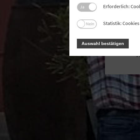
Erforderlich: Coo
Ja
Fünf
B
Statistik: Cooki
Nein
Auswahl bestätigen
T