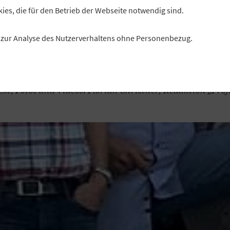
kies, die für den Betrieb der Webseite notwendig sind.
 Freunde gründeten im November 2020 die Kommunbra
urgkunstadt eG, um die Bierkultur in der oberfränkisch
es zur Analyse des Nutzerverhaltens ohne Personenbezug.
Kleinstadt wiederzubeleben. Der Erfolg von Bier und
Genossenschaft lässt selbst die Gründer staunen.
ext, Fotos und Videos: Florian Christner, Redaktion „Profi