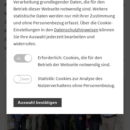
Verarbeitung grundlegender Daten, die für den
Know-how als praktizierender Wirtschaftsprüfer profitiert. Als
Betrieb dieser Webseite notwendig sind. Weitere
krönenden Abschluss seiner Amtszeit wertete Müller den
statistische Daten werden nur mit Ihrer Zustimmung
Zusammenschluss der Raiffeisenbank Kissing-Mering mit der
und ohne Personenbezug erfasst. Über die Cookie-
Einstellungen in den
Datenschutzhinweisen
können
Raiffeisenbank Adelzhausen-Sielenbach im Jahr 2021. Die
Sie Ihre Auswahl jederzeit bearbeiten und
Silbernadel überreichte Regina Wenninger,
widerrufen.
Vorstandsbeauftragte Mitgliederbetreuung beim GVB.
Erforderlich: Cookies, die für den
Ja
Betrieb der Webseite notwendig sind.
Statistik: Cookies zur Analyse des
Nein
Nutzerverhaltens ohne Personenbezug.
Auswahl bestätigen