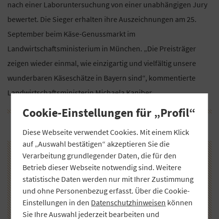
nach einer Laboruntersuchung von einer unabhängigen Jury
bewertet. Die Sieger erhalten ihre Auszeichnungen am 25.
September beim Käse-Genussmarkt im
Landwirtschaftsministerium in München. „Die Preisträger
zeigen wieder einmal, wie einzigartig und vielfältig unsere
wunderbaren Käseschätze in Bayern sind“, kommentierte
Landwirtschaftsministerin Michaela Kaniber.
Cookie-Einstellungen für „Profil“
Diese Webseite verwendet Cookies. Mit einem Klick
auf „Auswahl bestätigen“ akzeptieren Sie die
Verarbeitung grundlegender Daten, die für den
Betrieb dieser Webseite notwendig sind. Weitere
statistische Daten werden nur mit Ihrer Zustimmung
und ohne Personenbezug erfasst. Über die Cookie-
Einstellungen in den
Datenschutzhinweisen
können
Sie Ihre Auswahl jederzeit bearbeiten und