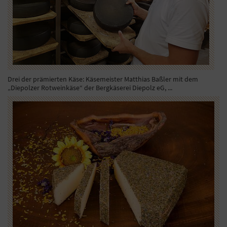
Drei der prämierten Käse: Käsemeister Matthias Baßler mit dem
„Diepolzer Rotweinkäse“ der Bergkäserei Diepolz eG, ...