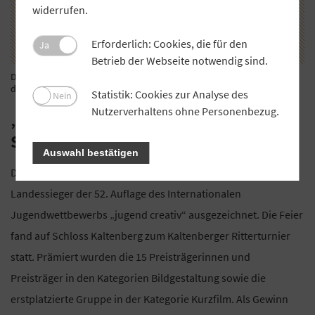
widerrufen.
Erforderlich: Cookies, die für den
Ja
Betrieb der Webseite notwendig sind.
Die Siegerehrung: Martina Stutz (Leiterin Marketing GVB, 3. v. re.) mit
den Preisträgerinnen und -trägern.
Statistik: Cookies zur Analyse des
Nein
Nutzerverhaltens ohne Personenbezug.
„jugend creativ“: Siegerehrung auf
Schloss Kaltenberg
Auswahl bestätigen
Der Genossenschaftsverband Bayern (GVB) hat die
Landessieger der 52. Auflage des Internationalen
Jugendwettbewerbs „jugend creativ“ ausgezeichnet. Die Feier
fand auf Schloss Kaltenberg zum Kaltenberger Ritterturnier
statt. Prämiert wurden die 15 Preisträgerinnen und
Preisträger in den Kategorien Bildgestaltung sowie die
erstplatzierte Gruppe in der Kategorie Kurzfilm. Als Gewinn