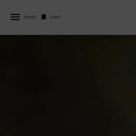


Inhalt
Start