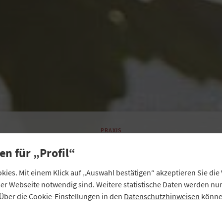
PRAXIS
„Weinfranken neu
en für „Profil“
profilieren“
ies. Mit einem Klick auf „Auswahl bestätigen“ akzeptieren Sie di
eser Webseite notwendig sind. Weitere statistische Daten werden n
Über die Cookie-Einstellungen in den
Datenschutzhinweisen
können
Deutschland bekommt ein neues Weingesetz. Was sich fü