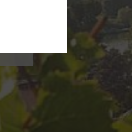
ieren
er