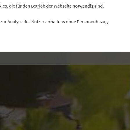
liebhaber ändert und wie Frankens Winzer davon profit
kies, die für den Betrieb der Webseite notwendig sind.
öchten, erklärt Andreas Oehm, Vorstandsvorsitzender d
es zur Analyse des Nutzerverhaltens ohne Personenbezug.
Winzergemeinschaft Franken eG (GWF).
Interview: Christof Dahlmann, Redaktion „Profil“
Foto: GWF