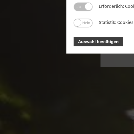
Wein
Erforderlich: Coo
Ja
m
Statistik: Cooki
Nein
Auswahl bestätigen