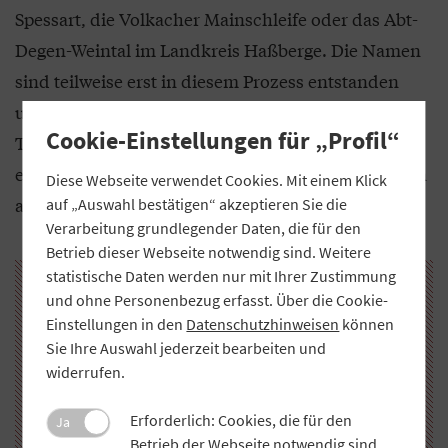
Spessart, die Volkacher Mainschleife oder das Abt-
Degen-Weintal im Landkreis Haßberge. Die Namen
sind teilweise erst in diesem Prozess entstanden
und werden nun von den örtlichen
Cookie-Einstellungen für „Profil“
Tourismusorganisationen mit Leben gefüllt. Das ist
ein sehr schönes Beispiel dafür, dass wir in Franken
Diese Webseite verwendet Cookies. Mit einem Klick
an einem Strang ziehen.
auf „Auswahl bestätigen“ akzeptieren Sie die
Verarbeitung grundlegender Daten, die für den
Betrieb dieser Webseite notwendig sind. Weitere
statistische Daten werden nur mit Ihrer Zustimmung
und ohne Personenbezug erfasst. Über die Cookie-
Einstellungen in den
Datenschutzhinweisen
können
Sie Ihre Auswahl jederzeit bearbeiten und
widerrufen.
Erforderlich: Cookies, die für den
Ja
Betrieb der Webseite notwendig sind.