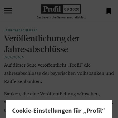

09 2020

Das bayerische Genossenschaftsblatt
JAHRESABSCHLÜSSE
Veröffentlichung der
Jahresabschlüsse
Auf dieser Seite veröffentlicht „Profil“ die
Jahresabschlüsse der bayerischen Volksbanken und
Raiffeisenbanken.
Banken, die eine Veröffentlichung wünschen,
wenden sich bitte an die „Profil“-Anzeigenabteilung
Cookie-Einstellungen für „Profil“
unter:
anzeigen(at)profil.bayern