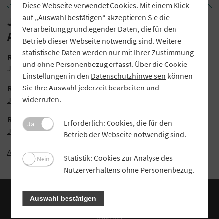
Diese Webseite verwendet Cookies. Mit einem Klick
auf „Auswahl bestätigen“ akzeptieren Sie die
Jahresabschlüsse September-
Verarbeitung grundlegender Daten, die für den
Ausgabe
Betrieb dieser Webseite notwendig sind. Weitere
statistische Daten werden nur mit Ihrer Zustimmung
Raiffeisenbank Jettingen-Scheppach eG
und ohne Personenbezug erfasst. Über die Cookie-
Jahresabschluss (PDF)
Einstellungen in den
Datenschutzhinweisen
können
Sie Ihre Auswahl jederzeit bearbeiten und
Raiffeisenbank St. Wolfgang-Schwindkirchen eG
widerrufen.
Jahresabschluss (PDF)
Raiffeisenbank Westallgäu eG
Erforderlich: Cookies, die für den
Ja
Jahresabschluss (PDF)
Betrieb der Webseite notwendig sind.
Alle Jahresabschlüsse (PDF)
Statistik: Cookies zur Analyse des
Nein
Nutzerverhaltens ohne Personenbezug.
Auswahl bestätigen
Über Profil
Kontakt