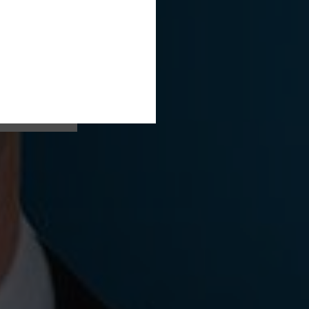
kt
ros
eim
itere
g.