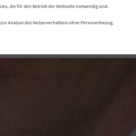
ie EU-Kommission möchte die Vorgaben am Kapitalmar
kies, die für den Betrieb der Webseite notwendig sind.
passen („MiFID Quick Fixes“). GVB-Präsident Jürgen G
grüßt viele der Maßnahmen, etwa die Erleichterungen b
es zur Analyse des Nutzerverhaltens ohne Personenbezug.
fonischen Wertpapiergeschäft. Gleichzeitig betont er: We
nderungen an den Wertpapierregeln sind dringend nöti