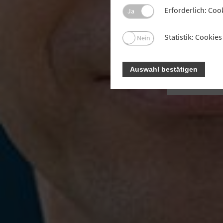
D
Erforderlich: Coo
Ja
an
be
Statistik: Cooki
Nein
tele
Ä
Auswahl bestätigen