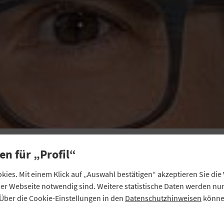
POSITIONEN
in Schritt in die richti
en für „Profil“
ies. Mit einem Klick auf „Auswahl bestätigen“ akzeptieren Sie di
Richtung
eser Webseite notwendig sind. Weitere statistische Daten werden n
Über die Cookie-Einstellungen in den
Datenschutzhinweisen
können