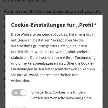
Wann ist der Start für das Speicherprojekt geplant?
ÜZ Mainfranken und CMBlue hoffen auf die Zusage
Cookie-Einstellungen für „Profil“
für eine Förderung. Dazu sind sie mit Wirtschafts-
und Energieminister Hubert Aiwanger in Kontakt.
Diese Webseite verwendet Cookies. Mit einem Klick
auf „Auswahl bestätigen“ akzeptieren Sie die
Bei einem Runden Tisch Anfang Mai haben sie ihre
Verarbeitung grundlegender Daten, die für den
Anliegen deutlich gemacht. „Große Energiespeicher
Betrieb dieser Webseite notwendig sind. Weitere
sind für das Gelingen der Energiewende
statistische Daten werden nur mit Ihrer Zustimmung
unerlässlich. Gleichzeitig sind sie derzeit nicht
und ohne Personenbezug erfasst. Über die Cookie-
Einstellungen in den
Datenschutzhinweisen
können
wirtschaftlich zu betreiben, da die Entwicklung und
Sie Ihre Auswahl jederzeit bearbeiten und
Produktion sehr kostenintensiv sind. Es braucht
widerrufen.
also eine staatliche Förderung wie in den USA, wo
Erforderlich: Cookies, die für den
im Zuge des Inflation Reduction Acts
Ja
Betrieb der Webseite notwendig sind.
unbürokratisch bis zu 45 Dollar für jede produzierte