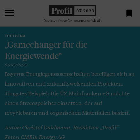

07 2023

Das bayerische Genossenschaftsblatt
TOPTHEMA
„Gamechanger für die
Energiewende“
Bayerns Energiegenossenschaften beteiligen sich an
innovativen und zukunftsweisenden Projekten.
Jüngstes Beispiel: Die ÜZ Mainfranken eG möchte
einen Stromspeicher einsetzen, der auf
recyclebaren und organischen Materialien basiert.
Autor: Christof Dahlmann, Redaktion „Profil“
Fotos: CMBlu Energy AG