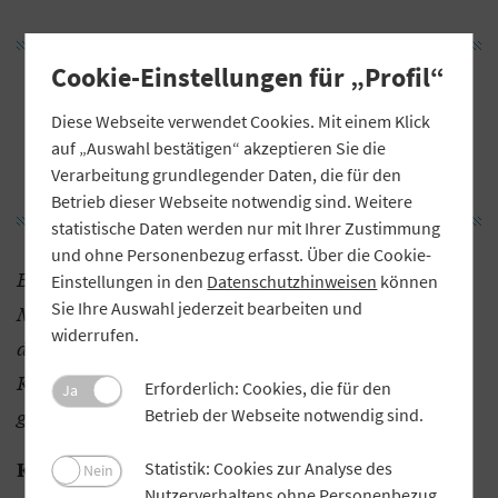
Cookie-Einstellungen für „Profil“
„TikTok ist ein wichtiger Kanal für
Unternehmen, um gerade die junge
Diese Webseite verwendet Cookies. Mit einem Klick
auf „Auswahl bestätigen“ akzeptieren Sie die
Zielgruppe zu erreichen.“
Verarbeitung grundlegender Daten, die für den
Betrieb dieser Webseite notwendig sind. Weitere
statistische Daten werden nur mit Ihrer Zustimmung
und ohne Personenbezug erfasst. Über die Cookie-
Besonders die Generationen Y und Z sind auf Social
Einstellungen in den
Datenschutzhinweisen
können
Sie Ihre Auswahl jederzeit bearbeiten und
Media aktiv – das ist auch eine wichtige Zielgruppe
widerrufen.
der Volks- und Raiffeisenbanken. Wie können
Kreditinstitute zielgruppengerechte Inhalte
Erforderlich: Cookies, die für den
Ja
generieren?
Betrieb der Webseite notwendig sind.
Ich empfehle, sich mit der Zielgruppe zu
Kroll:
Statistik: Cookies zur Analyse des
Nein
Nutzerverhaltens ohne Personenbezug.