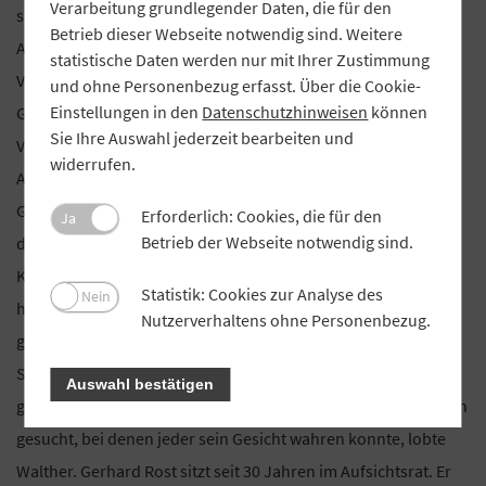
Verarbeitung grundlegender Daten, die für den
sie auf der Vertreterversammlung des Kreditinstituts in
Betrieb dieser Webseite notwendig sind. Weitere
Ansbach. Die Nadeln überreichten Gerhard Walther,
statistische Daten werden nur mit Ihrer Zustimmung
Vorstandsvorsitzender der VR-Bank Mittelfranken Mitte und
und ohne Personenbezug erfasst. Über die Cookie-
Einstellungen in den
Datenschutzhinweisen
können
GVB-Bezirkspräsident sowie künftiger ehrenamtlicher GVB-
Sie Ihre Auswahl jederzeit bearbeiten und
Verbandspräsident, Marc Pröchel, stellvertretender
widerrufen.
Aufsichtsratsvorsitzender der Bank und Walter Friedrich vom
GVB. In sehr persönlichen Laudationes dankte Walther allen
Erforderlich: Cookies, die für den
Ja
Betrieb der Webseite notwendig sind.
drei Aufsichtsräten. Friedrich Pabst ist seit 1991 im
Kontrollgremium. Die seitdem abgeschlossenen Fusionen
Statistik: Cookies zur Analyse des
Nein
habe er mit viel Verantwortung und Einsatz begleitet und
Nutzerverhaltens ohne Personenbezug.
gefördert. Seine Entscheidungen seien von hohem
Sachverstand und Blick auf die Persönlichkeit geprägt
Auswahl bestätigen
gewesen, in schwierigen Situationen habe er immer Lösungen
gesucht, bei denen jeder sein Gesicht wahren konnte, lobte
Walther. Gerhard Rost sitzt seit 30 Jahren im Aufsichtsrat. Er