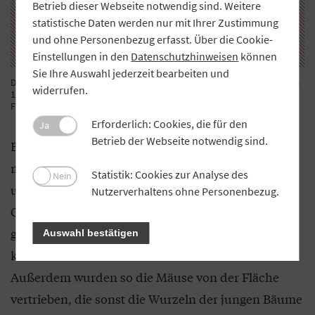
Betrieb dieser Webseite notwendig sind. Weitere
statistische Daten werden nur mit Ihrer Zustimmung
und ohne Personenbezug erfasst. Über die Cookie-
Einstellungen in den
Datenschutzhinweisen
können
Sie Ihre Auswahl jederzeit bearbeiten und
Der neue Wald der VR-Bank Landsberg-Ammersee entsteht auf einem
widerrufen.
1,2 Hektar großen Grundstück etwa einen Kilometer östlich von
Finning im Landkreis Landsberg am Lech.
Erforderlich: Cookies, die für den
Ja
Betrieb der Webseite notwendig sind.
Bevor die ersten Bäume gepflanzt werden konnten,
musste die Bank einen Aufforstungsplan erstellen
Statistik: Cookies zur Analyse des
Nein
und beim AELF einreichen. Zudem wurde die
Nutzerverhaltens ohne Personenbezug.
Grasnarbe umgebrochen, damit die Setzlinge
genügend Licht bekommen und nicht innerhalb
Auswahl bestätigen
kürzester Zeit vom Gras überwuchert werden.
Außerdem wurden so die Mäuse von der Fläche
vertrieben, die sonst die Wurzeln der jungen Bäume