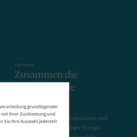
TOPTHEMA
Zusammen die
Energiewende
gestalten
e Verarbeitung grundlegender
ur mit Ihrer Zustimmung und
Gemeinsam mit den Bürgerinnen und
 Sie Ihre Auswahl jederzeit
Bürgern möchte die Bürger Energie
Gemeinschaft Isental regional die