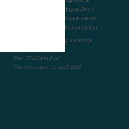
Energiewende voranbringen. Dabei
profitiert die Genossenschaft davon,
Projekte gemeinschaftlich zu planen.
Autorin: Verena Rudolf, Redaktion
„Profil“
Foto: BEG Isental eG
Erschienen am: 30. April 2025