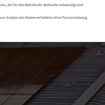
kies, die für den Betrieb der Webseite notwendig sind.
es zur Analyse des Nutzerverhaltens ohne Personenbezug.