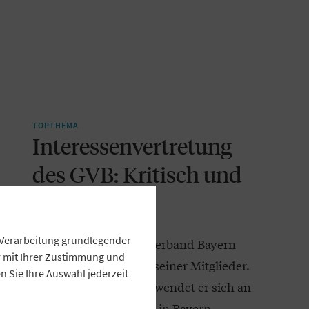
TOPTHEMA
Interessenvertretung
des GVB: Kritisch und
konstruktiv
e Verarbeitung grundlegender
Der Genossenschaftsverband Bayern
ur mit Ihrer Zustimmung und
vertritt die Interessen seiner Mitglieder.
 Sie Ihre Auswahl jederzeit
Mit seinen Positionen wendet er sich an
politische Entscheider in Bayern,