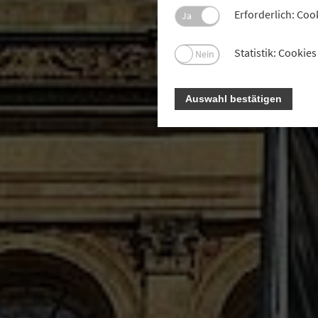
Erforderlich: Coo
Ja
Statistik: Cooki
Nein
Auswahl bestätigen