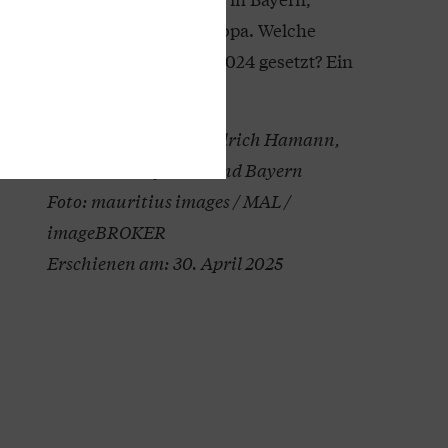
Deutschland und Europa. Welche
Schwerpunkte hat er 2024 gesetzt? Ein
Rückblick in Bildern.
Autor: Christian-Friedrich Hamann,
Genossenschaftsverband Bayern
Foto: mauritius images / MAL /
imageBROKER
Erschienen am: 30. April 2025