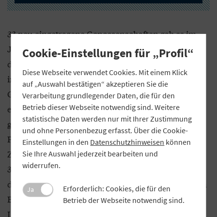
33 neu eingetragene Genossenschaften gab es im
Jahr 2024. Die Genossenschaftsidee in Bayern ist
Cookie-Einstellungen für „Profil“
demnach weiterhin eine Erfolgsgeschichte. Gerade
Diese Webseite verwendet Cookies. Mit einem Klick
im Bereich der Erneuerbaren Energien hat sich der
auf „Auswahl bestätigen“ akzeptieren Sie die
Gründungsboom fortgesetzt: 23 der neu
Verarbeitung grundlegender Daten, die für den
Betrieb dieser Webseite notwendig sind. Weitere
eingetragenen Genossenschaften dienen der
statistische Daten werden nur mit Ihrer Zustimmung
gemeinschaftlichen Umsetzung von Wind-,
und ohne Personenbezug erfasst. Über die Cookie-
Photovoltaik- und Wärmeprojekten. Damit stieg die
Einstellungen in den
Datenschutzhinweisen
können
Zahl der bayerischen Energiegenossenschaften auf
Sie Ihre Auswahl jederzeit bearbeiten und
widerrufen.
346 an. Auch außerhalb des Energiesektors bleibt
die Vielfalt der Gründungen beachtlich. Ob aus den
Erforderlich: Cookies, die für den
Ja
Bereichen Kultur, Handel, Handwerk,
Betrieb der Webseite notwendig sind.
Landwirtschaft oder IT – Genossenschaften stehen