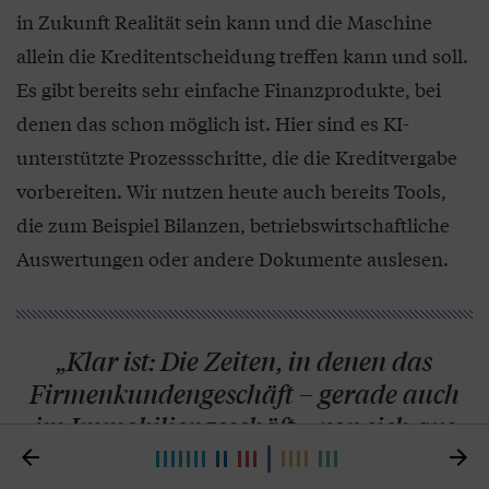
in Zukunft Realität sein kann und die Maschine
allein die Kreditentscheidung treffen kann und soll.
Es gibt bereits sehr einfache Finanzprodukte, bei
denen das schon möglich ist. Hier sind es KI-
unterstützte Prozessschritte, die die Kreditvergabe
vorbereiten. Wir nutzen heute auch bereits Tools,
die zum Beispiel Bilanzen, betriebswirtschaftliche
Auswertungen oder andere Dokumente auslesen.
„Klar ist: Die Zeiten, in denen das
Firmenkundengeschäft – gerade auch
im Immobiliengeschäft – von sich aus
an der Tür klingelte, sind leider vorbei.“

