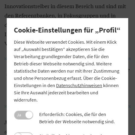
Innovationstreiber in diesem Bereich und sind mit
den Referenzbanken, in Fokusgruppen und in
direktem Austausch mit den Banken, um ihre
Cookie-Einstellungen für „Profil“
Interessen passend umzusetzen und für die breite
Diese Webseite verwendet Cookies. Mit einem Klick
Verbundöffentlichkeit nutzbar zu machen.
auf „Auswahl bestätigen“ akzeptieren Sie die
Verarbeitung grundlegender Daten, die für den
Betrieb dieser Webseite notwendig sind. Weitere
„Wir fokussieren unsere Aktivitäten auf
statistische Daten werden nur mit Ihrer Zustimmung
und ohne Personenbezug erfasst. Über die Cookie-
die Bereiche Prozessautomatisierung,
Einstellungen in den
Datenschutzhinweisen
können
Generative KI und Sprachprotokolle.“
Sie Ihre Auswahl jederzeit bearbeiten und
widerrufen.
Erforderlich: Cookies, die für den
Ja
Mit welchen KI-Themen beschäftigt sich die Atruvia
Betrieb der Webseite notwendig sind.
derzeit konkret?