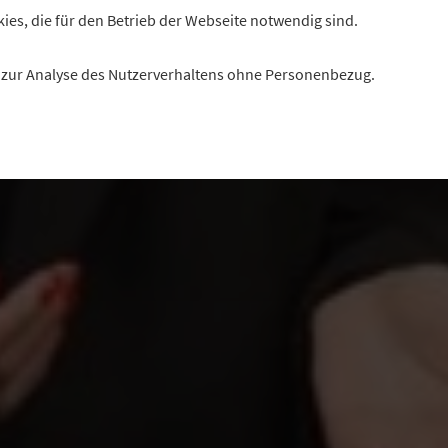
kies, die für den Betrieb der Webseite notwendig sind.
es zur Analyse des Nutzerverhaltens ohne Personenbezug.