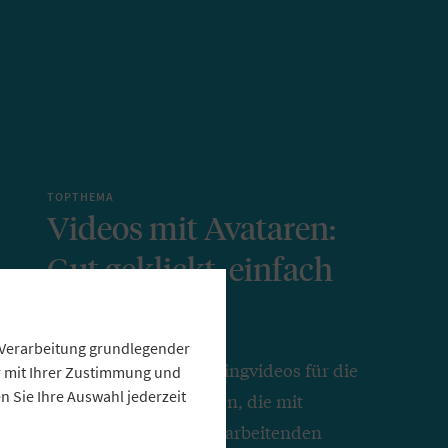
TOPTHEMA
Videos mit Avataren:
Gut geklickt, einfach
produziert
e Verarbeitung grundlegender
Der GVB testet Marketingvideos für die
ur mit Ihrer Zustimmung und
 Sie Ihre Auswahl jederzeit
bayerischen VR-Banken, die mit
Avataren von GVB-Mitarbeitenden