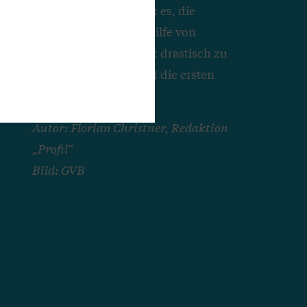
erstellt wurden. Ziel ist es, die
Videoproduktion mithilfe von
Künstlicher Intelligenz drastisch zu
vereinfachen. Wie sind die ersten
Ergebnisse?
Autor: Florian Christner, Redaktion
„Profil“
Bild: GVB