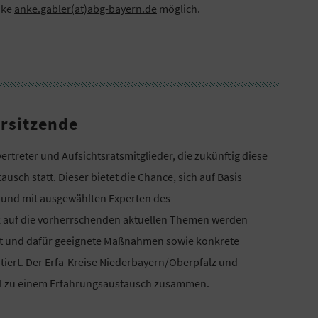
anke
anke.gabler(at)abg-bayern.de
möglich.
orsitzende
vertreter und Aufsichtsratsmitglieder, die zukünftig diese
sch statt. Dieser bietet die Chance, sich auf Basis
n und mit ausgewählten Experten des
k auf die vorherrschenden aktuellen Themen werden
et und dafür geeignete Maßnahmen sowie konkrete
iert. Der Erfa-Kreise Niederbayern/Oberpfalz und
il zu einem Erfahrungsaustausch zusammen.