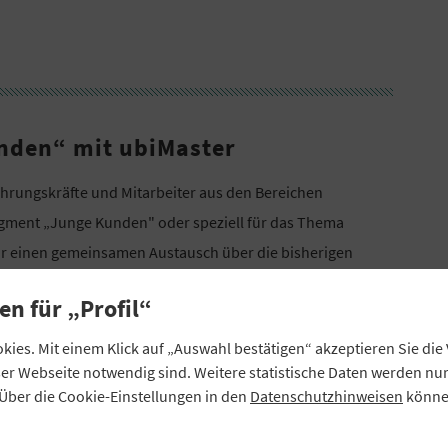
nden“ mit ubiMaster
Führungskräfte und Mitarbeiter aus den Bereichen
Segment „Junge Kunden" oder speziell für das Thema
 für einen gemeinsamen Austausch über die bisherigen
e Good Practice. Die Veranstaltung findet hybrid statt, das
en für „Profil“
s auch über Teams. Anmeldung über das
GVB-
ies. Mit einem Klick auf „Auswahl bestätigen“ akzeptieren Sie di
eser Webseite notwendig sind. Weitere statistische Daten werden n
Über die Cookie-Einstellungen in den
Datenschutzhinweisen
können