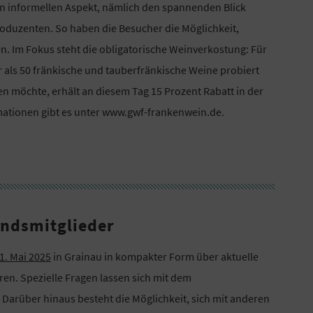
n informellen Aspekt, nämlich den spannenden Blick
roduzenten. So haben die Besucher die Möglichkeit,
gen. Im Fokus steht die obligatorische Weinverkostung: Für
 als 50 fränkische und tauberfränkische Weine probiert
 möchte, erhält an diesem Tag 15 Prozent Rabatt in der
ormationen gibt es unter www.gwf-frankenwein.de.
ndsmitglieder
21. Mai 2025
in Grainau in kompakter Form über aktuelle
en. Spezielle Fragen lassen sich mit dem
Darüber hinaus besteht die Möglichkeit, sich mit anderen