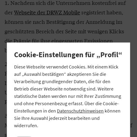
Nachdem sich die Unternehmen kostenfrei auf
der
Webseite der DRWZ Mobile
registriert haben,
können sie nach Bestätigung der Anmeldung im
geschützten Bereich der Seite mit wenigen Klicks
die Prämie für ihre eingesparten Emissionen
beantragen.
Cookie-Einstellungen für „Profil“
Die THG-Prämie kann mit einer Kopie des
Diese Webseite verwendet Cookies. Mit einem Klick
Fahrzeugscheins und wenigen weiteren
auf „Auswahl bestätigen“ akzeptieren Sie die
Verarbeitung grundlegender Daten, die für den
Informationen zur Person beziehungsweise zum
Betrieb dieser Webseite notwendig sind. Weitere
Unternehmen beantragt werden. Um den weiteren
statistische Daten werden nur mit Ihrer Zustimmung
Prozess kümmert sich die DRWZ Mobile.
und ohne Personenbezug erfasst. Über die Cookie-
Einstellungen in den
Datenschutzhinweisen
können
Anschließend erhält der Halter von der DRWZ
Sie Ihre Auswahl jederzeit bearbeiten und
Mobile die ihm zustehende Prämie aus dem Verkauf
widerrufen.
seiner Zertifikate. Sobald die Mineralölindustrie für