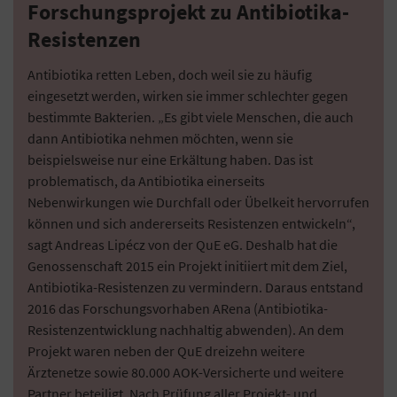
Forschungsprojekt zu Antibiotika-
Resistenzen
Antibiotika retten Leben, doch weil sie zu häufig
eingesetzt werden, wirken sie immer schlechter gegen
bestimmte Bakterien. „Es gibt viele Menschen, die auch
dann Antibiotika nehmen möchten, wenn sie
beispielsweise nur eine Erkältung haben. Das ist
problematisch, da Antibiotika einerseits
Nebenwirkungen wie Durchfall oder Übelkeit hervorrufen
können und sich andererseits Resistenzen entwickeln“,
sagt Andreas Lipécz von der QuE eG. Deshalb hat die
Genossenschaft 2015 ein Projekt initiiert mit dem Ziel,
Antibiotika-Resistenzen zu vermindern. Daraus entstand
2016 das Forschungsvorhaben ARena (Antibiotika-
Resistenzentwicklung nachhaltig abwenden). An dem
Projekt waren neben der QuE dreizehn weitere
Ärztenetze sowie 80.000 AOK-Versicherte und weitere
Partner beteiligt. Nach Prüfung aller Projekt- und