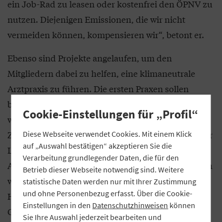
ein Job-Rad zu leasen oder kostenfrei den ÖPNV zu
nutzen. Diejenigen Emissionen, die wir nicht
vermeiden können, kompensieren wir“, betont er.
Ebenso sind Projekte angelaufen, um den
Mitgliedern dabei zu helfen, eine klimaneutrale
Arztpraxis zu führen. Die ersten Praxen sollen
bereits im kommenden Jahr CO2-neutral
Cookie-Einstellungen für „Profil“
wirtschaften, formuliert Lindenthal das ehrgeizige
Ziel der QuE. Der Weg dahin sei nicht leicht, wie der
Diese Webseite verwendet Cookies. Mit einem Klick
auf „Auswahl bestätigen“ akzeptieren Sie die
Leiter des Gesundheitsnetzes am Beispiel des
Verarbeitung grundlegender Daten, die für den
Abfallaufkommens erklärt: „Im Gesundheitsbereich
Betrieb dieser Webseite notwendig sind. Weitere
werden Einwegmaterialien wie Masken oder
statistische Daten werden nur mit Ihrer Zustimmung
und ohne Personenbezug erfasst. Über die Cookie-
Handschuhe massiv gebraucht. Aus hygienischen
Einstellungen in den
Datenschutzhinweisen
können
Gründen ist das sinnvoll, aber es fällt natürlich viel
Sie Ihre Auswahl jederzeit bearbeiten und