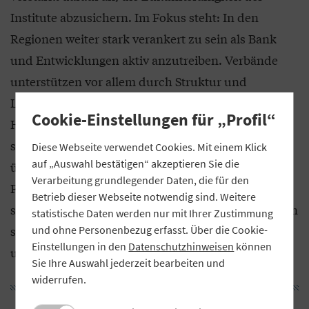
Institute abzusichern. Im Fokus steht: In den
Regionen weiter stark verankert zu sein als Bank
und Entwicklungen aktiv anzutreiben. Verbände
unterstützen vor allem durch Struktur und
Leitplanken, aber auch ganz konkret mit fachlicher
Cookie-Einstellungen für „Profil“
Hilfestellung. Ein großer Vorteil besteht aus dem
stetig wachsenden Wissenstransfer durch den
Diese Webseite verwendet Cookies. Mit einem Klick
auf „Auswahl bestätigen“ akzeptieren Sie die
überregionalen Austausch mit allen Partnern:
Verarbeitung grundlegender Daten, die für den
Filtern und adaptieren von Bedürfnissen, Impulse
Betrieb dieser Webseite notwendig sind. Weitere
setzen, die Gemeinschaft stärken – das generiert ein
statistische Daten werden nur mit Ihrer Zustimmung
stetiges Lernen. Je näher wir am Menschen sind,
und ohne Personenbezug erfasst. Über die Cookie-
Einstellungen in den
Datenschutzhinweisen
können
umso erfolgreicher werden wir im Verbund sein.
Sie Ihre Auswahl jederzeit bearbeiten und
widerrufen.