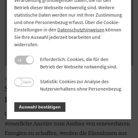
Verarbeitung grundlegender Daten, die für den
Fiktiven Veräußerungsgewinns zum 31. Dezember 2017
Betrieb dieser Webseite notwendig sind. Weitere
statistische Daten werden nur mit Ihrer Zustimmung
Viertes Corona-Steuerhilfegesetz
und ohne Personenbezug erfasst. Über die Cookie-
Zinsanpassungsgesetz (§ 233a Abgabenordnung)
Einstellungen in den
Datenschutzhinweisen
können
Sie Ihre Auswahl jederzeit bearbeiten und
Steuerentlastungsgesetz 2022
widerrufen.
Jahressteuergesetz 2022.
Erforderlich: Cookies, die für den
Ja
Betrieb der Webseite notwendig sind.
Statistik: Cookies zur Analyse des
Nein
Steuerbefreiung für bestimmte
Nutzerverhaltens ohne Personenbezug.
Photovoltaikanlagen
Auswahl bestätigen
Um bürokratische Hürden abzubauen und
steuerliche Anreize zum Ausbau von erneuerbaren
Energien zu schaffen, werden die Einnahmen aus