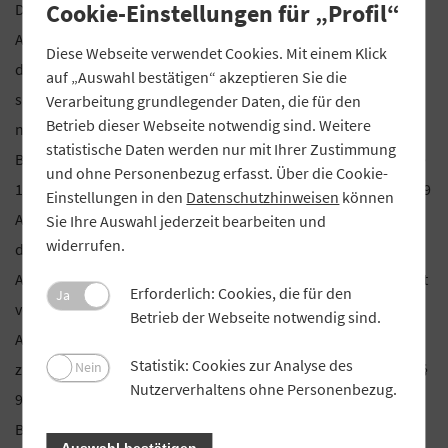
Cookie-Einstellungen für „Profil“
Dachdecker-Einkauf Süd eG zwischenzeitlich mehr als 500
Arbeitnehmer. Der Vorstand geht davon aus, dass auch
Diese Webseite verwendet Cookies. Mit einem Klick
dauerhaft mehr als 500 Mitarbeiter beschäftigt werden und
auf „Auswahl bestätigen“ akzeptieren Sie die
sich der Aufsichtsrat der Dachdecker-Einkauf Süd eG deshalb
Verarbeitung grundlegender Daten, die für den
Betrieb dieser Webseite notwendig sind. Weitere
nicht mehr nach den maßgeblichen gesetzlichen
statistische Daten werden nur mit Ihrer Zustimmung
Bestimmungen zusammensetzt. Einschlägig sind nunmehr §§
und ohne Personenbezug erfasst. Über die Cookie-
1 Abs. 1 Nr. 5, 4 Abs. 1 DrittelbG i.V.m. §§ 96 Abs. 4 und 97 bis 99
Einstellungen in den
Datenschutzhinweisen
können
AktG, wonach der Aufsichtsrat zu einem Drittel aus Vertretern
Sie Ihre Auswahl jederzeit bearbeiten und
widerrufen.
der Arbeitnehmer bestehen muss. Demgemäß wird der
Aufsichtsrat gemäß § 24 Abs. 1 der Satzung zukünftig aus acht
Erforderlich: Cookies, die für den
Ja
von der Generalversammlung zu wählenden
Betrieb der Webseite notwendig sind.
Aufsichtsratsmitgliedern und vier Arbeitnehmervertretern
Statistik: Cookies zur Analyse des
Nein
zusammengesetzt sein, wenn nicht Antragsberechtigte nach §
Nutzerverhaltens ohne Personenbezug.
98 Abs. 2 AktG innerhalb eines Monats nach dieser
Bekanntmachung im Bundesanzeiger das Landgericht
Auswahl bestätigen