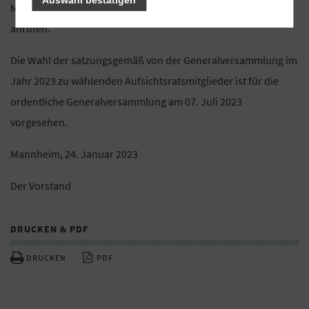
Mannheim als das nach § 98 Abs. 1 AktG zuständige Gericht
anrufen.
Die Wahl der satzungsgemäß von der Generalversammlung im
Jahr 2023 zu wählenden Aufsichtsratsmitglieder ist für die
ordentliche Generalversammlung am 07. Juli 2023
vorgesehen.
Mannheim, 24. Januar 2023
Der Vorstand
DRUCKEN & PDF
DRUCKEN
PDF