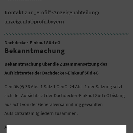
Kontakt zur „Profil“-Anzeigenabteilung:
anzeigen(at)profil.bayern
Dachdecker-Einkauf Süd eG
Bekanntmachung
Bekanntmachung über die Zusammensetzung des
Aufsichtsrates der Dachdecker-Einkauf Süd eG
Gemäß §§ 36 Abs. 1 Satz 1 GenG, 24 Abs. 1 der Satzung setzt
sich der Aufsichtsrat der Dachdecker-Einkauf Süd eG bislang
aus acht von der Generalversammlung gewählten
Aufsichtsratsmitgliedern zusammen.
Aufgrund beständigen Wachstums beschäftigt die