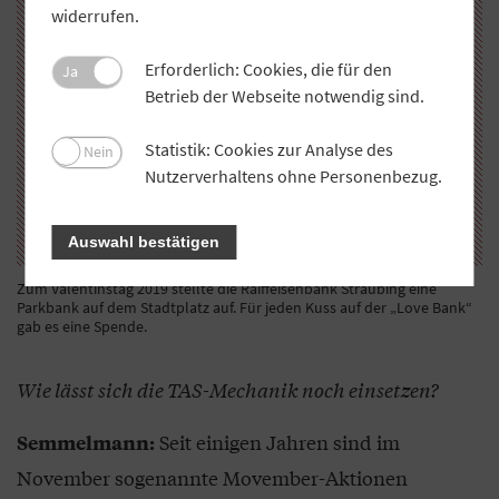
widerrufen.
Erforderlich: Cookies, die für den
Ja
Betrieb der Webseite notwendig sind.
Statistik: Cookies zur Analyse des
Nein
Nutzerverhaltens ohne Personenbezug.
Auswahl bestätigen
Zum Valentinstag 2019 stellte die Raiffeisenbank Straubing eine
Parkbank auf dem Stadtplatz auf. Für jeden Kuss auf der „Love Bank“
gab es eine Spende.
Wie lässt sich die TAS-Mechanik noch einsetzen?
Seit einigen Jahren sind im
Semmelmann:
November sogenannte Movember-Aktionen