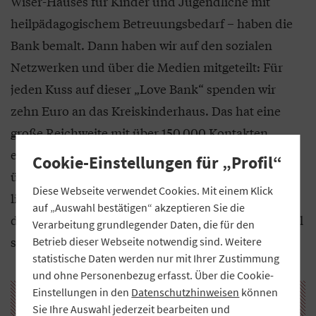
Wiser-Hauses für Kinder und Jugendliche mit
heilpädagogischem Betreuungsbedarf – haben die
Bank bemalt. Dann haben wir auf den sozialen
Netzwerken und über die Medien mitgeteilt: Für
jeden Kuss auf dieser „Love Bank“ spenden wir
zehn Euro an das Kreiskinderhaus. Das hat eine
große Reichweite mit über 150.000 Kontakten
erzielt. Vor Ort geküsst haben sich im ersten Jahr
Cookie-Einstellungen für „Profil“
über 170 Menschen. Weil die Aktion so erfolgreich
Diese Webseite verwendet Cookies. Mit einem Klick
lief, wiederholen wir sie seitdem jedes Jahr. Wegen
auf „Auswahl bestätigen“ akzeptieren Sie die
der Corona-Pandemie fand sie 2021 und 2022 digital
Verarbeitung grundlegender Daten, die für den
statt.
Betrieb dieser Webseite notwendig sind. Weitere
statistische Daten werden nur mit Ihrer Zustimmung
und ohne Personenbezug erfasst. Über die Cookie-
Einstellungen in den
Datenschutzhinweisen
können
Sie Ihre Auswahl jederzeit bearbeiten und