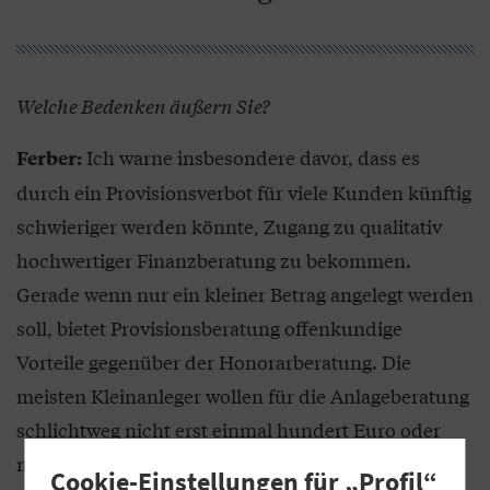
Welche Bedenken äußern Sie?
Ich warne insbesondere davor, dass es
Ferber:
durch ein Provisionsverbot für viele Kunden künftig
schwieriger werden könnte, Zugang zu qualitativ
hochwertiger Finanzberatung zu bekommen.
Gerade wenn nur ein kleiner Betrag angelegt werden
soll, bietet Provisionsberatung offenkundige
Vorteile gegenüber der Honorarberatung. Die
meisten Kleinanleger wollen für die Anlageberatung
schlichtweg nicht erst einmal hundert Euro oder
mehr auf den Tisch legen. Ich habe die Sorge, dass
Cookie-Einstellungen für „Profil“