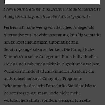
Wie bewerten Sie mögliche Alternativen zur
Provisionsberatung, zum Beispiel die automatisierte
Anlageberatung, auch „Robo Advice“ genannt?
Ich halte wenig von der Idee, Anleger als
Ferber:
Alternative zur Provisionsberatung künftig verstärkt
hin zu kostengünstigen automatisierten
Beratungsangeboten zu lenken. Die Europäische
Kommission sollte Anleger mit ihren individuellen
Zielen und Problemen nicht in Algorithmen treiben.
Wenn der Kunde statt individueller Beratung ein
undurchschaubares Computer-Programm
bekommt, ist das kein Fortschritt. Standardisierte
Roboterberatung ist am Ende nicht mehr
Verbraucherschutz, sondern weniger. Ich sehe