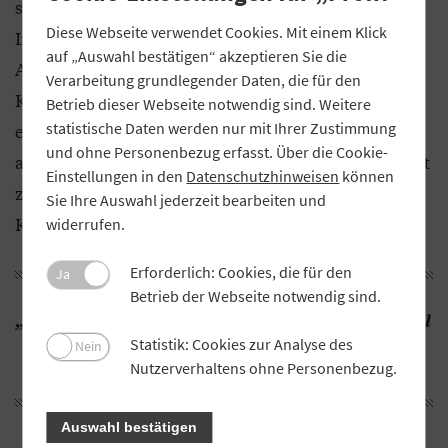
sich dadurch viele Kleinanleger anderen
Diese Webseite verwendet Cookies. Mit einem Klick
Informationskanälen zuwenden könnten. Wenn
auf „Auswahl bestätigen“ akzeptieren Sie die
Anlageberatung nicht mehr zu erschwinglichen
Verarbeitung grundlegender Daten, die für den
Konditionen zugänglich ist, werden sich Kunden
Betrieb dieser Webseite notwendig sind. Weitere
statistische Daten werden nur mit Ihrer Zustimmung
entweder insgesamt von den Finanzmärkten
und ohne Personenbezug erfasst. Über die Cookie-
abwenden oder ihre Informationen auf eigene Faust
Einstellungen in den
Datenschutzhinweisen
können
zusammensuchen. Das ist nicht im Sinne der
Sie Ihre Auswahl jederzeit bearbeiten und
Kapitalmarktunion.
widerrufen.
Erforderlich: Cookies, die für den
Ja
Betrieb der Webseite notwendig sind.
„Es gibt mit der Provisionsberatung kein
strukturelles Problem.“
Statistik: Cookies zur Analyse des
Nein
Nutzerverhaltens ohne Personenbezug.
Auswahl bestätigen