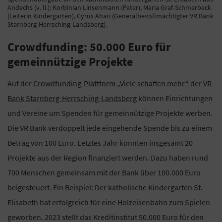
Andechs (v. li.): Korbinian Linsenmann (Pater), Maria Graf-Schmerbeck
(Leiterin Kindergarten), Cyrus Ahari (Generalbevollmächtigter VR Bank
Starnberg-Herrsching-Landsberg).
Crowdfunding: 50.000 Euro für
gemeinnützige Projekte
Auf der
Crowdfunding-Plattform „Viele schaffen mehr“ der VR
Bank Starnberg-Herrsching-Landsberg
können Einrichtungen
und Vereine um Spenden für gemeinnützige Projekte werben.
Die VR Bank verdoppelt jede eingehende Spende bis zu einem
Betrag von 100 Euro. Letztes Jahr konnten insgesamt 20
Projekte aus der Region finanziert werden. Dazu haben rund
700 Menschen gemeinsam mit der Bank über 100.000 Euro
beigesteuert. Ein Beispiel: Der katholische Kindergarten St.
Elisabeth hat erfolgreich für eine Holzeisenbahn zum Spielen
geworben. 2023 stellt das Kreditinstitut 50.000 Euro für den