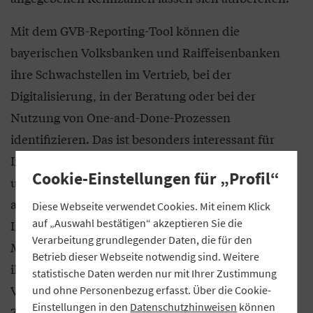
Mit dem GVB-Reporting-Tool können die
bayerischen Volksbanken und Raiffeisenbanken
ihre Schwachstellen im Vertrieb, bei der
Digitalisierung, in der Beratung oder bei der
Nutzung von One-and-Done-Prozessen
identifizieren. Das ist besonders interessant für
Institute, die keine große Vertriebsabteilung
Cookie-Einstellungen für „Profil“
unterhalten oder bisher ihre Kennzahlen wenig
analysiert haben. „Als Reaktion können die
Diese Webseite verwendet Cookies. Mit einem Klick
auf „Auswahl bestätigen“ akzeptieren Sie die
Institute dann Maßnahmen für ihre
Verarbeitung grundlegender Daten, die für den
Marktbearbeitung ableiten, beispielsweise, wie sie
Betrieb dieser Webseite notwendig sind. Weitere
ihre Onlinequoten steigern“, sagt Schor. Die
statistische Daten werden nur mit Ihrer Zustimmung
Visualisierung bietet zudem die Möglichkeit, die
und ohne Personenbezug erfasst. Über die Cookie-
Einstellungen in den
Datenschutzhinweisen
können
Zahlen jedes Quartal zu vergleichen. Dadurch lässt