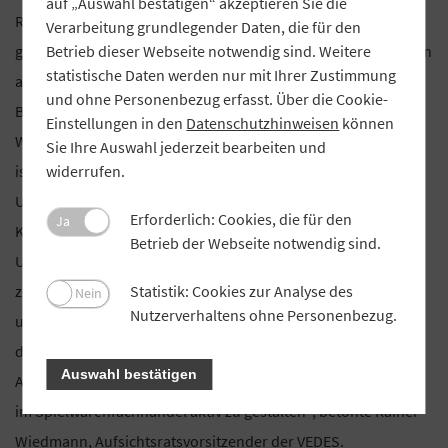
auf „Auswahl bestätigen“ akzeptieren Sie die
Rechnungswesen, Controlling und IT verantworten. Die
Verarbeitung grundlegender Daten, die für den
Betrieb dieser Webseite notwendig sind. Weitere
gebürtige Nürnbergerin, die bereits seit 2019 im Unternehmen
statistische Daten werden nur mit Ihrer Zustimmung
als Finanzleiterin tätig ist, war nach dem Studium der
und ohne Personenbezug erfasst. Über die Cookie-
Betriebswirtschaftslehre 13 Jahre bei Deloitte als
Einstellungen in den
Datenschutzhinweisen
können
Wirtschaftsprüferin und Steuerberaterin tätig. Thomas Märtz
Sie Ihre Auswahl jederzeit bearbeiten und
widerrufen.
ist als Vorstandsvorsitzender für die Bereiche
Unternehmensstrategie, strategische Allianzen und
Erforderlich: Cookies, die für den
Ja
Kooperationen, Investor Relations,
Betrieb der Webseite notwendig sind.
Unternehmenskommunikation und Human Resources
Statistik: Cookies zur Analyse des
zuständig, während die Bereiche Einkauf, Marketing, Vertrieb
Nein
Nutzerverhaltens ohne Personenbezug.
und Logistik von Achim Weniger verantwortet werden. „Mit
dem erweiterten Vorstandsteam ist die VEDES AG für den
Auswahl bestätigen
Aufbruch in die Zukunft bestens aufgestellt, um den Wandel
im Spielwarenfachhandel aktiv zu gestalten“, betonte Rainer
Wiedmann, Aufsichtsratsvorsitzender der VEDES.