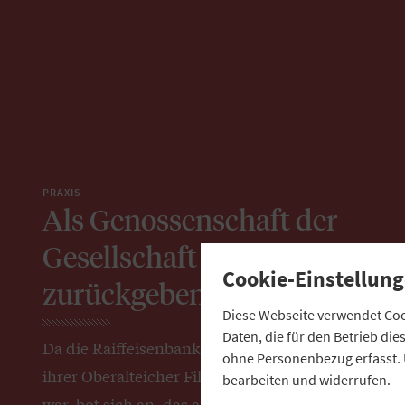
PRAXIS
Als Genossenschaft der
Gesellschaft etwas
Cookie-Einstellung
zurückgeben
Diese Webseite verwendet Cook
Daten, die für den Betrieb di
Da die Raiffeisenbank Parkstetten mit
ohne Personenbezug erfasst. 
ihrer Oberalteicher Filiale umgezogen
bearbeiten und widerrufen.
war, bot sich an, das alte Bankgebäude