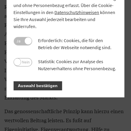
und ohne Personenbezug erfasst. Über die Cookie-
Rahmenbedingungen, kann wieder zurückführen
Einstellungen in den
Datenschutzhinweisen
können
auf den Weg von Wachstum und Innovation.
Sie Ihre Auswahl jederzeit bearbeiten und
Förderung kann bestehen aus steuerlichen
widerrufen.
Anreizen, gezielter Unterstützung durch staatliche
Erforderlich: Cookies, die für den
Ja
Förderbanken sowie dem Vorantreiben von
Betrieb der Webseite notwendig sind.
Forschung und Entwicklung, um ökologische
Verbesserungen durch technischen Fortschritt und
Statistik: Cookies zur Analyse des
Nein
Nutzerverhaltens ohne Personenbezug.
Innovation zu erreichen. Diese Impulse zur
Weiterentwicklung entstehen weder in Amtsstuben
Auswahl bestätigen
noch irgendwelchen Gremien, sondern durch die
Entfaltung des Markts.
Das genossenschaftliche Prinzip kann hierzu einen
wertvollen Beitrag leisten. Es fußt auf
Eigeninitiative, Eigenverantwortung, Hilfe zu