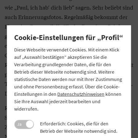
wie „Paul, ich hab‘ dich lieb“ sagen. Sehr beliebt sind
auch Erinnerungsfotos. Regelmäßig bekommt der
Flusspirat Post, weil die Kinder ihm einen Brief
geschrieben oder ein Bild gemalt haben. Darauf
Cookie-Einstellungen für „Profil“
erhalten sie ein Antwortschreiben und ein kleines
Diese Webseite verwendet Cookies. Mit einem Klick
Geschenk. Auch die Eltern würden gute
auf „Auswahl bestätigen“ akzeptieren Sie die
Rückmeldungen zu Paul geben: „Der Pirat vermittelt
Verarbeitung grundlegender Daten, die für den
Betrieb dieser Webseite notwendig sind. Weitere
positive Botschaften wie Freundschaft und gibt
statistische Daten werden nur mit Ihrer Zustimmung
Tipps zum richtigen Zähneputzen oder zum Sparen.
und ohne Personenbezug erfasst. Über die Cookie-
Das finden die Eltern klasse“, betont Negretti.
Einstellungen in den
Datenschutzhinweisen
können
Sie Ihre Auswahl jederzeit bearbeiten und
Rund 20 Prozent der jungen Kunden, die seit dem
widerrufen.
Start von Flusspirat Paul im Oktober 2020 ein „VR-
Erforderlich: Cookies, die für den
Ja
Zahnpirat“-Konto eröffnet haben, zählen zu den
Betrieb der Webseite notwendig sind.
Neukunden. Weder sie noch ihre Eltern hatten