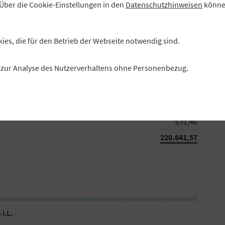
Über die Cookie-Einstellungen in den
Datenschutzhinweisen
können
1.853,00
 Schecks
218.041,72
kies, die für den Betrieb der Webseite notwendig sind.
220.641,57
es zur Analyse des Nutzerverhaltens ohne Personenbezug.
EURO
211.260,11
8.750,00
631,46
220.641,57
i.L.