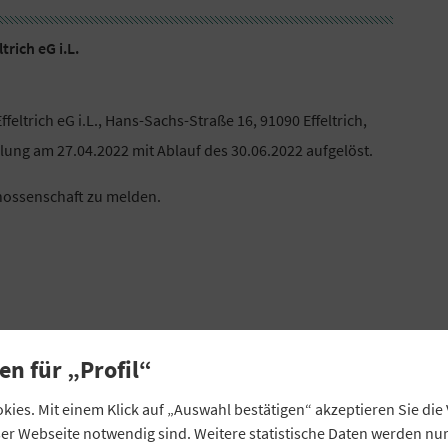
rich eG i.L.
ltrich eG i.L., Hans-Sachs-Straße 16, 91090 Effeltrich,
ng am 27.04.2022 mit Ablauf des 30.06.2022 aufgelöst.
enossenschaft zu melden.
en für „Profil“
EURO
ies. Mit einem Klick auf „Auswahl bestätigen“ akzeptieren Sie di
2,00
eser Webseite notwendig sind. Weitere statistische Daten werden n
744,85