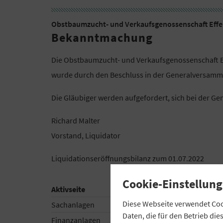
Obstbaumzucht- und Verkaufsgenossenschaft Effelt
Bekanntmachung
Die Obstbaumzucht- und Verkaufsgenossenschaft Effe
wurde durch den Beschluss in der Generalversammlu
Die Gläubiger werden aufgefordert, sich bei der G
Richard Malter
Vorstand, Liquidator
Liquidationseröffnungsbilanz zum 01.07.2022
Cookie-Einstellung
Aktivseite
Diese Webseite verwendet Cook
Sachanlagen
Daten, die für den Betrieb di
Finanzanlagen