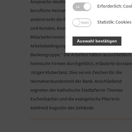
Ansprache deutlich. So sei die VR-Bank einerseits d
Erforderlich: Coo
Ja
berufliche Heimat für die Belegschaft und
andererseits die finanzielle Heimat für die Kundinn
Statistik: Cooki
Nein
und Kunden. Knoll betonte: „Wir haben motivierte
Mitarbeiterinnen und Mitarbeiter, haben sehr gute
Auswahl bestätigen
Arbeitsbedingungen und sind die erfolgreichste
Bankengruppe.“ Die Arbeiten hätten ausschließlich
heimische Firmen durchgeführt, erläuterte Vorstan
Jürgen Klubertanz. Dies sei ein Zeichen für die
Heimatverbundenheit der Bank. Anschließend
segneten der katholische Stadtpfarrer Thomas
Eschenbacher und die evangelische Pfarrerin
Adelheid Augustin das Gebäude.