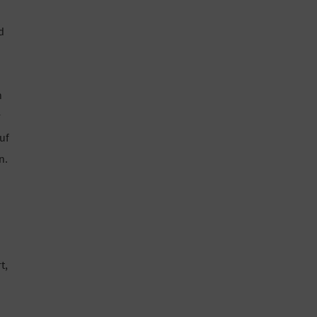
d
h
r
uf
n.
t,