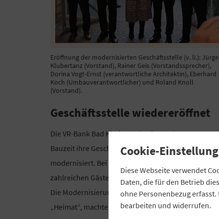
Eröffnung der modernisierten Geschäftsstelle (v. li.): Jürg
Klubertanz (Vorstand), Rainer Geis (Vorstandssprecher),
Dorina Vogt-Ernst (verantwortliche Architektin), Eberhard
Koch (Umbauverantwortlicher) und Roland Knoll
(Vorstand).
Geschäftsstelle wiedereröffnet
Die VR-Bank Bad Kissingen hat in rund 16 Monaten
Cookie-Einstellung
Bauzeit ihre Geschäftsstelle in Hammelburg
modernisiert. Bei der Eröffnungsfeier präsentierte s
Diese Webseite verwendet Cook
zahlreichen Gästen die neu gestalteten Innenräume
Daten, die für den Betrieb di
Die Modernisierung stand unter dem Kerngedanke
ohne Personenbezug erfasst. 
bearbeiten und widerrufen.
„Heimat“, machte Vorstand Roland Knoll in seiner