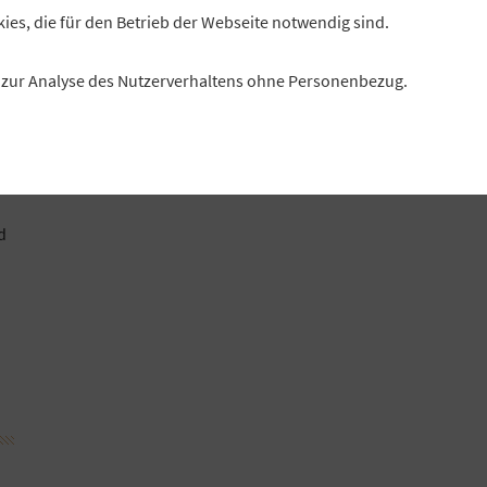
ie
kies, die für den Betrieb der Webseite notwendig sind.
en
es zur Analyse des Nutzerverhaltens ohne Personenbezug.
d