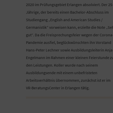
2020 im Prüfungsgebiet Erlangen absolviert. Der 25
Jährige, der bereits einen Bachelor-Abschluss im
Studiengang „English and American Studies /
Germanistik“ vorweisen kann, erzielte die Note „Se
gut“. Da die Freisprechungsfeier wegen der Corona
Pandemie ausfiel, beglückwünschten ihn Vorstand
Hans-Peter Lechner sowie Ausbildungsleiterin Anja
Engelmann im Rahmen einer kleinen Feierstunde z
den Leistungen. Koller wurde nach seinem
Ausbildungsende mit einem unbefristeten
Arbeitsverhältnis übernommen, zunächst ist er im
VR-BeratungsCenter in Erlangen tätig.