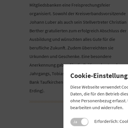
Mitgliedsbanken eine Freisprechungsfeier
organisiert. Sowohl der Kreisverbandsvorsitzende
Johann Luber als auch sein Stellvertreter Christian
Berther gratulierten zum erfolgreich Abschluss der
Ausbildung und wünschten alles Gute für die
berufliche Zukunft. Zudem überreichten sie
Urkunden und Geschenke. Eine besondere
Anerkennung gab es für die Prüfungsbesten des
Jahrgangs, Tobias Gradl, Annalena Huber (beide VR
Cookie-Einstellung
Bank Taufkirchen-Dorfen) und Nico Setz (VR-Bank
Diese Webseite verwendet Cook
Erding).
Daten, die für den Betrieb di
ohne Personenbezug erfasst. 
bearbeiten und widerrufen.
Erforderlich: Coo
Ja