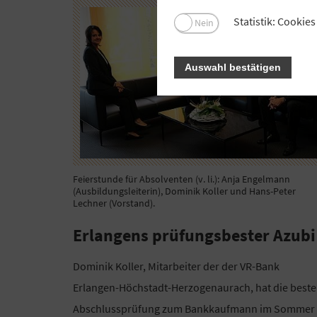
Statistik: Cooki
Nein
Auswahl bestätigen
Feierstunde für Absolventen (v. li.): Anja Engelmann
(Ausbildungsleiterin), Dominik Koller und Hans-Peter
Lechner (Vorstand).
Erlangens prüfungsbester Azubi
Dominik Koller, Mitarbeiter der der VR-Bank
Erlangen-Höchstadt-Herzogenaurach, hat die beste
Abschlussprüfung zum Bankkaufmann im Sommer