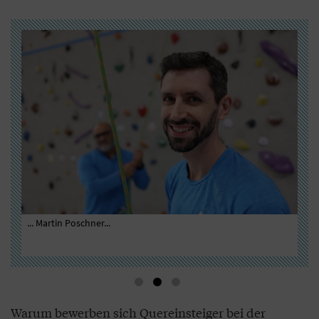
ilm
... Martin Poschner...
...
der
Fot
Warum bewerben sich Quereinsteiger bei der