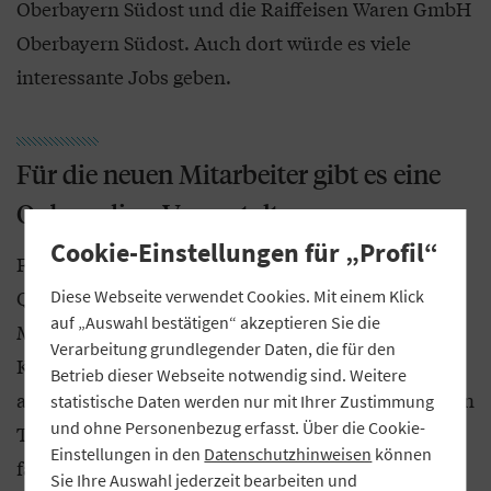
Oberbayern Südost und die Raiffeisen Waren GmbH
Oberbayern Südost. Auch dort würde es viele
interessante Jobs geben.
Für die neuen Mitarbeiter gibt es eine
Onboarding-Veranstaltung
Cookie-Einstellungen für „Profil“
Für neue Mitarbeiter und damit auch für
Quereinsteiger gibt es spezielle Einarbeitungspläne.
Diese Webseite verwendet Cookies. Mit einem Klick
auf „Auswahl bestätigen“ akzeptieren Sie die
Mit ihrer Hilfe erhalten die neuen Kolleginnen und
Verarbeitung grundlegender Daten, die für den
Kollegen umfangreiche Informationen zu
Betrieb dieser Webseite notwendig sind. Weitere
allgemeinen Themen wie der Struktur der Bank, den
statistische Daten werden nur mit Ihrer Zustimmung
und ohne Personenbezug erfasst. Über die Cookie-
Tochter- und Verbundunternehmen sowie zu
Einstellungen in den
Datenschutzhinweisen
können
fachspezifischen Themen je nach Einsatz im
Sie Ihre Auswahl jederzeit bearbeiten und