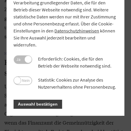
Verarbeitung grundlegender Daten, die für den
Zeitschrift Finanztest mit dem Qualitätsurteil „Sehr
Betrieb dieser Webseite notwendig sind. Weitere
statistische Daten werden nur mit Ihrer Zustimmung
gut“ bewertet. Der Vorteil: Solche Zahlungen sind
und ohne Personenbezug erfasst. Über die Cookie-
unter bestimmten Voraussetzungen als Spende
Einstellungen in den
Datenschutzhinweisen
können
steuerlich begünstigt.
Sie Ihre Auswahl jederzeit bearbeiten und
widerrufen.
Erforderlich: Cookies, die für den
Ja
Klimaschutzorganisaton muss
Betrieb der Webseite notwendig sind.
steuerbegünstigt sein
Statistik: Cookies zur Analyse des
Nein
Um die Spende für den CO2-Ausgleich als
Nutzerverhaltens ohne Personenbezug.
Sonderausgabe in der Einkommensteuererklärung
abziehen zu können, muss die Empfänger-
Auswahl bestätigen
Organisation steuerbegünstigt sein. Das ist der Fall,
wenn das Finanzamt die Gemeinnützigkeit der