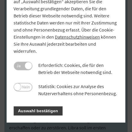
auf „Auswahl bestätigen“ akzeptieren Sie die
Die Libra Association
Verarbeitung grundlegender Daten, die für den
Betrieb dieser Webseite notwendig sind. Weitere
Um die Akzeptanz von Libra zu steigern, soll die Währung
statistische Daten werden nur mit Ihrer Zustimmung
von einem neutralen Verwaltungsgremium gesteuert
und ohne Personenbezug erfasst. Über die Cookie-
werden – der
Libra Association
mit Hauptsitz in Genf. Zu
Einstellungen in den
Datenschutzhinweisen
können
den 28 Gründungsmitgliedern gehören zahlreiche global
Sie Ihre Auswahl jederzeit bearbeiten und
agierende Konzerne wie die Zahlungsdienstleister
widerrufen.
Mastercard, Visa und Paypal, die Plattformunternehmen
Facebook, Ebay, Spotify, Uber, der
Erforderlich: Cookies, die für den
Ja
Telekommunikationsanbieter Vodafone sowie einige
Betrieb der Webseite notwendig sind.
Risikokapital-Geber und gemeinnützige Organisationen.
Die Libra Association soll den Betrieb der Libra-
Statistik: Cookies zur Analyse des
Nein
Blockchain unterstützen, die Stabilität und das
Nutzerverhaltens ohne Personenbezug.
Wachstum der Libra-Währung gewährleisten, das Libra-
Netzwerk weiterentwickeln und die hinter Libra stehende
Auswahl bestätigen
Währungsreserve verwalten. Nur die Libra Association
soll berechtigt sein, neue Libra-Währungseinheiten zu
erschaffen oder zu zerstören. Libra soll im ersten