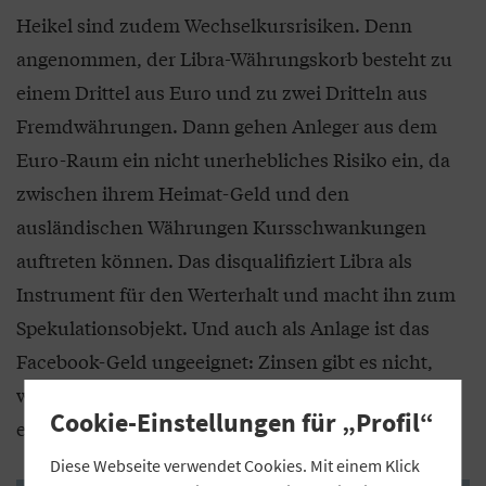
Heikel sind zudem Wechselkursrisiken. Denn
angenommen, der Libra-Währungskorb besteht zu
einem Drittel aus Euro und zu zwei Dritteln aus
Fremdwährungen. Dann gehen Anleger aus dem
Euro-Raum ein nicht unerhebliches Risiko ein, da
zwischen ihrem Heimat-Geld und den
ausländischen Währungen Kursschwankungen
auftreten können. Das disqualifiziert Libra als
Instrument für den Werterhalt und macht ihn zum
Spekulationsobjekt. Und auch als Anlage ist das
Facebook-Geld ungeeignet: Zinsen gibt es nicht,
weil die LA Erträge aus ihren Anlagen selbst
Cookie-Einstellungen für „Profil“
einstreicht.
Diese Webseite verwendet Cookies. Mit einem Klick