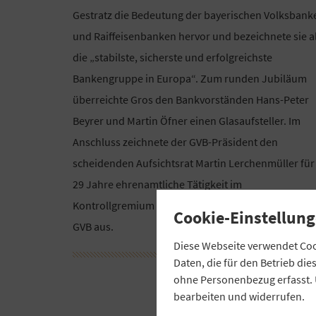
Gestratz die Bedeutung der bayerischen Volksbank
und Raiffeisenbanken hervor und bezeichnete sie a
die „stabilste, sicherste und erfolgreichste
Bankengruppe in Europa“. Zum runden Jubiläum
überreichte Gros den Bankvorständen Hans-Peter
Beyrer und Martin Öfner einen Glasaufsteller. Im
Anschluss zeichnete der GVB-Präsident den
scheidenden Aufsichtsrat Martin Lerchenmüller für
29 Jahre ehrenamtliche Tätigkeit im
Kontrollgremium mit einer Silbernen Ehrennadel d
Cookie-Einstellung
GVB aus.
Diese Webseite verwendet Cook
Daten, die für den Betrieb di
ohne Personenbezug erfasst. 
bearbeiten und widerrufen.