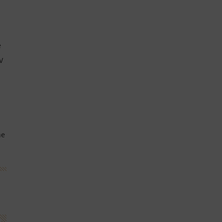
e
V
ne