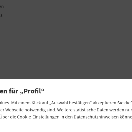
en
ls
es
en für „Profil“
ies. Mit einem Klick auf „Auswahl bestätigen“ akzeptieren Sie di
eser Webseite notwendig sind. Weitere statistische Daten werden n
Über die Cookie-Einstellungen in den
Datenschutzhinweisen
können