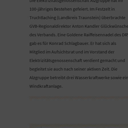
Die Elektrizitätsgenossenschaft Alzgruppe hat ihr
100-jähriges Bestehen gefeiert. Im Festzelt in
Truchtlaching (Landkreis Traunstein) überbrachte
GVB-Regionaldirektor Anton Kandler Glückwünsch
des Verbands. Eine Goldene Raiffeisennadel des DR
gab es für Konrad Schlagbauer. Er hat sich als
Mitglied im Aufsichtsrat und im Vorstand der
Elektrizitätsgenossenschaft verdient gemacht und
begleitet sie auch nach seiner aktiven Zeit. Die
Alzgruppe betreibt drei Wasserkraftwerke sowie ei
Windkraftanlage.