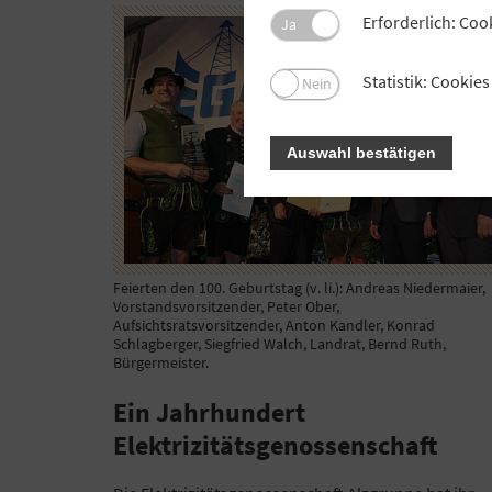
Erforderlich: Coo
Ja
Statistik: Cooki
Nein
Auswahl bestätigen
Feierten den 100. Geburtstag (v. li.): Andreas Niedermaier,
Vorstandsvorsitzender, Peter Ober,
Aufsichtsratsvorsitzender, Anton Kandler, Konrad
Schlagberger, Siegfried Walch, Landrat, Bernd Ruth,
Bürgermeister.
Ein Jahrhundert
Elektrizitätsgenossenschaft