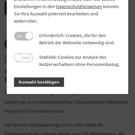
Einstellungen in den
Datenschutzhinweisen
können
Stellenanzeige als PDF-Datei herunterladen
Sie Ihre Auswahl jederzeit bearbeiten und
widerrufen.
Erforderlich: Cookies, die für den
Ja
Betrieb der Webseite notwendig sind.
Statistik: Cookies zur Analyse des
Nein
Nutzerverhaltens ohne Personenbezug.
Stellenangebot Genossenschaftsverband Bayern (GVB)
IT-Support Client Service (m/w/d)
Auswahl bestätigen
Für unseren Bereich Digitalisierung und Informationstechnik
suchen wir zum nächstmöglichen Zeitpunkt einen Mitarbeiter
(m/w/d) im IT-Kundenservice.
Der Bereich Digitalisierung und IT unterstützt die
Fachbereiche des GVB mit seinen rund 500 Mitarbeitern, die