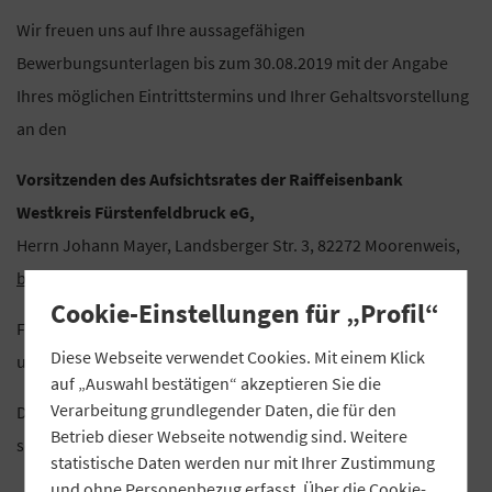
Wir freuen uns auf Ihre aussagefähigen
Bewerbungsunterlagen bis zum 30.08.2019 mit der Angabe
Ihres möglichen Eintrittstermins und Ihrer Gehaltsvorstellung
an den
Vorsitzenden des Aufsichtsrates der Raiffeisenbank
Westkreis Fürstenfeldbruck eG,
Herrn Johann Mayer, Landsberger Str. 3, 82272 Moorenweis,
bewerbung(at)westkreis.de
Cookie-Einstellungen für „Profil“
Für Rückfragen steht Ihnen Herr Werner Seissler (Vorstand)
Diese Webseite verwendet Cookies. Mit einem Klick
unter der Telefonnummer 08146/9201-26 zur Verfügung.
auf „Auswahl bestätigen“ akzeptieren Sie die
Verarbeitung grundlegender Daten, die für den
Die vertrauliche Behandlung Ihrer Bewerbung ist für uns
Betrieb dieser Webseite notwendig sind. Weitere
selbstverständlich.
statistische Daten werden nur mit Ihrer Zustimmung
und ohne Personenbezug erfasst. Über die Cookie-