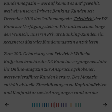
Kundenmagazin – worauf kommt es an?‘ gewählt,
weil wir unseren Private Banking-Kunden seit
Dezember 2018 das Onlinemagazin
‚Friedrich‘
der DZ
Bank zur Verfügung stellen. Wir hatten schon lange
den Wunsch, unseren Private Banking-Kunden ein
geeignetes digitales Kundenmagazin anzubieten.
Zum 200. Geburtstag von Friedrich Wilhelm
Raiffeisen brachte die DZ Bank im vergangenen Jahr
ihr Online-Magazin zur Ansprache gehobener,
wertpapieraffiner Kunden heraus. Das Magazin
enthält aktuelle Einschätzungen zu Kapitalmärkten
und Konjunktur sowie Anregungen rund um das
Thema Geldanlage. Für die Bereitstellung der Online-


Publikation ,Friedrich‘ muss man lediglich eine