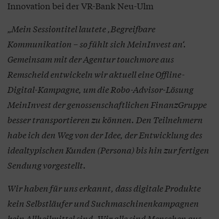
Innovation bei der VR-Bank Neu-Ulm
„Mein Sessiontitel lautete ,Begreifbare
Kommunikation – so fühlt sich MeinInvest an‘.
Gemeinsam mit der Agentur touchmore aus
Remscheid entwickeln wir aktuell eine Offline-
Digital-Kampagne, um die Robo-Advisor-Lösung
MeinInvest der genossenschaftlichen FinanzGruppe
besser transportieren zu können. Den Teilnehmern
habe ich den Weg von der Idee, der Entwicklung des
idealtypischen Kunden (Persona) bis hin zur fertigen
Sendung vorgestellt.
Wir haben für uns erkannt, dass digitale Produkte
kein Selbstläufer und Suchmaschinenkampagnen
kein Allheilmittel sind. Wir alle sind Menschen aus