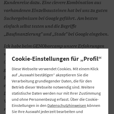
Kundenreise dazu. Eine clevere Kombination aus
vorhandenen Einzelbausteinen hat bei uns zu guten
Suchergebnissen bei Google geführt. Am besten
einfach selbst testen und die Begriffe
„Baufinanzierung“ und „Stade“ bei Google eingeben.
Ich habe beim GENObarcamp unsere Erfahrungen
weitergegeben, wie wir die Themen Kundenrelevanz
Cookie-Einstellungen für „Profil“
(Persona-Ansatz) und Technik angehen. Dazu
gehören regelmäßige Blogbeiträge,
Diese Webseite verwendet Cookies. Mit einem Klick
auf „Auswahl bestätigen“ akzeptieren Sie die
Beraterbewertungen, Suchmaschinenwerbung und
Verarbeitung grundlegender Daten, die für den
eine für mobile Endgeräte optimierte Landingpage.
Betrieb dieser Webseite notwendig sind. Weitere
Die Bewerbung aktueller Konditionen und die
statistische Daten werden nur mit Ihrer Zustimmung
und ohne Personenbezug erfasst. Über die Cookie-
Verknüpfung mit anderen relevanten Themenseiten
Einstellungen in den
Datenschutzhinweisen
können
runden das Konzept ab. Meine Tipps an die Kollegen:
Sie Ihre Auswahl jederzeit bearbeiten und