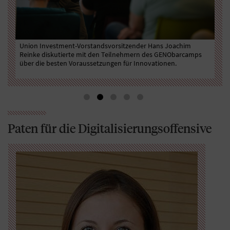
war
Union Investment-Vorstandsvorsitzender Hans Joachim
Han
Reinke diskutierte mit den Teilnehmern des GENObarcamps
#Vo
über die besten Voraussetzungen für Innovationen.
Neu
mot
Paten für die Digitalisierungsoffensive