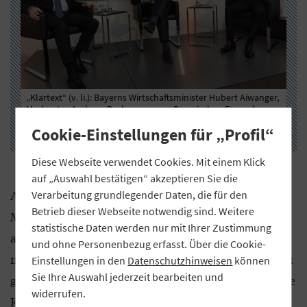
„Klartext“ (v. li.): Bayerns Wirtschaftsminister Hubert Aiwanger,
Exk
 des
Moderator Andreas Bachmann vom Bayerischen Fernsehen
und
und GVB-Präsident Jürgen Gros bei der Podiumsdiskussion.
„Kl
Cookie-Einstellungen für „Profil“
Diese Webseite verwendet Cookies. Mit einem Klick
auf „Auswahl bestätigen“ akzeptieren Sie die
Aiwanger appelliert an die „Klartext“-Gäste,
Verarbeitung grundlegender Daten, die für den
Betrieb dieser Webseite notwendig sind. Weitere
Missstände in der europäischen Politik zu
statistische Daten werden nur mit Ihrer Zustimmung
adressieren. „Ohne Europa geht es nicht, aber wir
und ohne Personenbezug erfasst. Über die Cookie-
müssen den Mut haben, Änderungen immer wieder
Einstellungen in den
Datenschutzhinweisen
können
Sie Ihre Auswahl jederzeit bearbeiten und
gezielt einzufordern“, so der Minister. „Politik ist die
widerrufen.
Kunst, das Machbare zu gestalten“, formuliert Gros