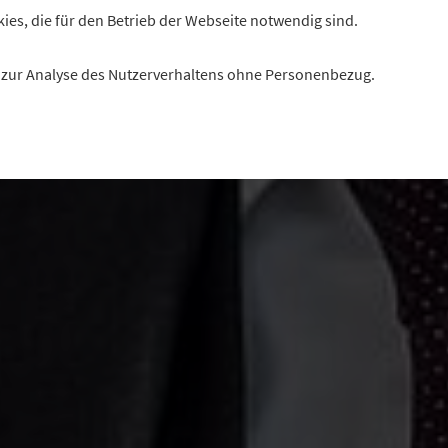
 GVB hat den Koalitionsvertrag von CSU und Freien Wäh
kies, die für den Betrieb der Webseite notwendig sind.
lysiert. Verbandspräsident Jürgen Gros kommentiert die
rns Volksbanken und Raiffeisenbanken zentralen Positi
es zur Analyse des Nutzerverhaltens ohne Personenbezug.