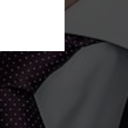
lern
 für
onen.