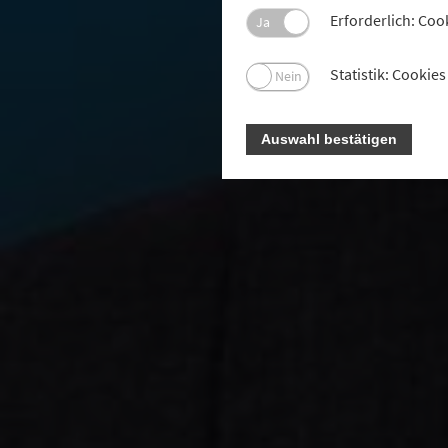
Der
Erforderlich: Coo
Ja
ana
Baye
Statistik: Cooki
Nein
Auswahl bestätigen