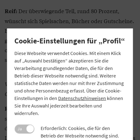
Der überwiegende Teil, rund 80 Prozent,
Reif:
wünscht sich Spielsachen, Bücher oder Gutscheine.
Es gibt jedoch auch Kinder, die sich ganz
Cookie-Einstellungen für „Profil“
grundlegende Sachen wünschen: Decken, Kissen
oder Winterschuhe. Da muss man manchmal
Diese Webseite verwendet Cookies. Mit einem Klick
schlucken, wenn einem bewusst wird, wo es fehlt.
auf „Auswahl bestätigen“ akzeptieren Sie die
Verarbeitung grundlegender Daten, die für den
Betrieb dieser Webseite notwendig sind. Weitere
Was will die Volksbank Raiffeisenbank Rhön-
statistische Daten werden nur mit Ihrer Zustimmung
und ohne Personenbezug erfasst. Über die Cookie-
Grabfeld mit der Aktion erreichen?
Einstellungen in den
Datenschutzhinweisen
können
Sie Ihre Auswahl jederzeit bearbeiten und
Die Wochen vor Weihnachten sind zwar
Reif:
widerrufen.
stressig, aber für die meisten Menschen dennoch
die schönste Zeit im Jahr. Überall blinken
Erforderlich: Cookies, die für den
Ja
Betrieb der Webseite notwendig sind.
Lichterketten, auf den Weihnachtsmärkten duftet es