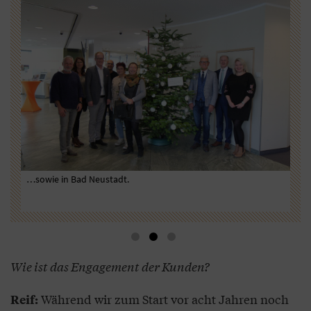
t
…sowie in Bad Neustadt.
Wen
und
201
Wie ist das Engagement der Kunden?
Während wir zum Start vor acht Jahren noch
Reif: